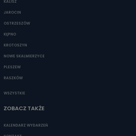
KALISZ
Można to zrobić pod numerem telefonu 62 735-51-05 lub
e-mailowo pod adresem: poczta@tvproart.pl
JAROCIN
OSTRZESZÓW
KĘPNO
KROTOSZYN
NOWE SKALMIERZYCE
PLESZEW
RASZKÓW
WSZYSTKIE
ZOBACZ TAKŻE
KALENDARZ WYDARZEŃ