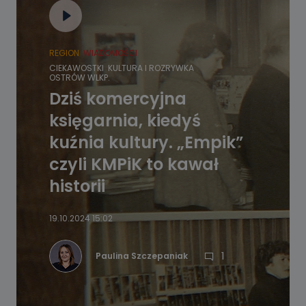
REGION
WIADOMOŚCI
CIEKAWOSTKI
KULTURA I ROZRYWKA
OSTRÓW WLKP.
Dziś komercyjna
księgarnia, kiedyś
kuźnia kultury. „Empik”
czyli KMPiK to kawał
historii
19.10.2024 15:02
1
Paulina Szczepaniak