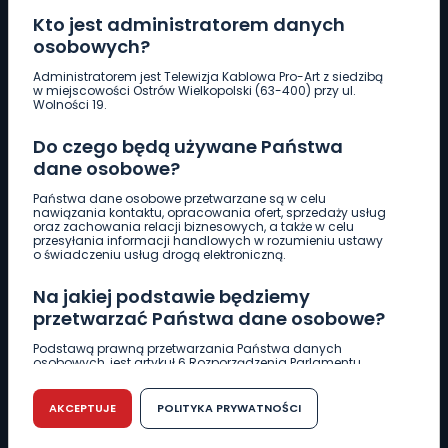
Kto jest administratorem danych
osobowych?
Pobierz logotyp
Administratorem jest Telewizja Kablowa Pro-Art z siedzibą
w miejscowości Ostrów Wielkopolski (63-400) przy ul.
Wolności 19.
LINIA INTERWENCYJNA
Do czego będą używane Państwa
661 997 997
dane osobowe?
Państwa dane osobowe przetwarzane są w celu
REDAKCJA
nawiązania kontaktu, opracowania ofert, sprzedaży usług
oraz zachowania relacji biznesowych, a także w celu
62 735 22 22
redakcja@wlkp24.info
przesyłania informacji handlowych w rozumieniu ustawy
o świadczeniu usług drogą elektroniczną.
DZIAŁ REKLAMY
Na jakiej podstawie będziemy
62 735 01 85
reklama@wlkp24.info
przetwarzać Państwa dane osobowe?
Podstawą prawną przetwarzania Państwa danych
osobowych, jest artykuł 6 Rozporządzenia Parlamentu
WIADOMOŚCI
Europejskiego i Rady (UE) 2016/679 z dnia 27 kwietnia 2016
r. w sprawie ochrony osób fizycznych w związku z
przetwarzaniem danych osobowych w sprawie
AKCEPTUJE
POLITYKA PRYWATNOŚCI
swobodnego przepływu takich danych oraz uchylenia
CIEKAWOSTKI
dyrektywy 95/46/WE (RODO).