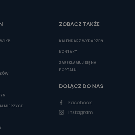
N
ZOBACZ TAKŻE
nio od
brane ze
taktowy,
WLKP.
KALENDARZ WYDARZEŃ
racownicy
KONTAKT
ZAREKLAMUJ SIĘ NA
PORTALU
SZÓW
DOŁĄCZ DO NAS
ZYN
Facebook
ALMIERZYCE
Instagram
W