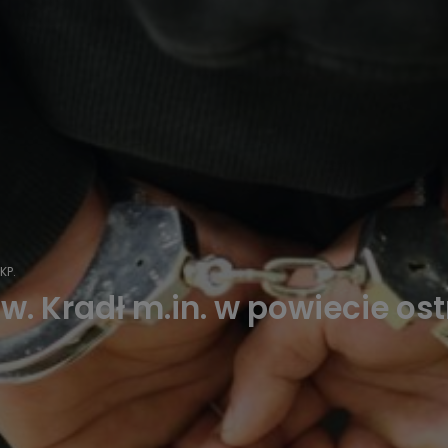
KP.
ów. Kradł m.in. w powiecie o