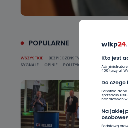
POPULARNE
Kto jest 
WSZYSTKIE
BEZPIECZEŃSTWO
CIEKAWOSTKI
E
SYGNALE
OPINIE
POLITYKA
RELIGIA
SAMORZ
Administratore
400) przy ul. Wo
Do czego
Państwa dane o
sprzedaży usłu
handlowych w r
Na jakiej
osobowe
Podstawą praw