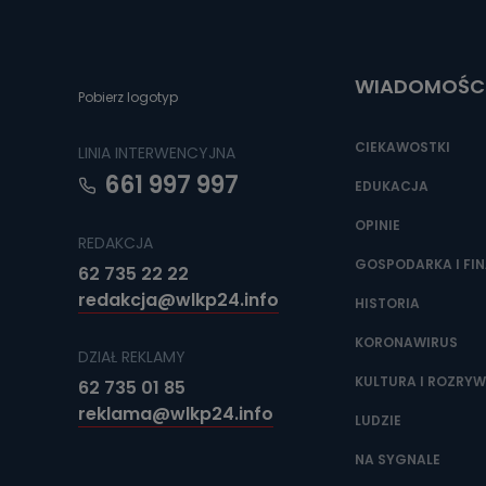
Do czasu wycof
uzasadnionego
Jakie da
WIADOMOŚC
Pobierz logotyp
Przetwarzane 
Państwa (lub z
źródeł publiczn
CIEKAWOSTKI
LINIA INTERWENCYJNA
adres korespo
oraz partnerzy
661 997 997
EDUKACJA
Jak skont
OPINIE
REDAKCJA
Można to zrob
poczta@tvproar
GOSPODARKA I FI
62 735 22 22
redakcja@wlkp24.info
HISTORIA
KORONAWIRUS
DZIAŁ REKLAMY
KULTURA I ROZRY
62 735 01 85
reklama@wlkp24.info
LUDZIE
NA SYGNALE