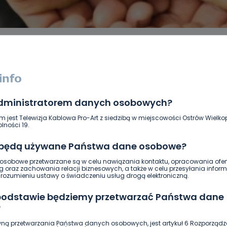
administratorem danych osobowych?
DUKACJA
GOSPODARKA I FINANSE
HISTORIA
KORONAWI
ĄD
ŚRODOWISKO
WASZE INFO
WSZYSTKICH ŚWIĘTYCH
m jest Telewizja Kablowa Pro-Art z siedzibą w miejscowości Ostrów Wielkop
lności 19.
 będą używane Państwa dane osobowe?
sobowe przetwarzane są w celu nawiązania kontaktu, opracowania ofert
g oraz zachowania relacji biznesowych, a także w celu przesyłania inform
ozumieniu ustawy o świadczeniu usług drogą elektroniczną.
 podstawie będziemy przetwarzać Państwa dane
?
ną przetwarzania Państwa danych osobowych, jest artykuł 6 Rozporządz