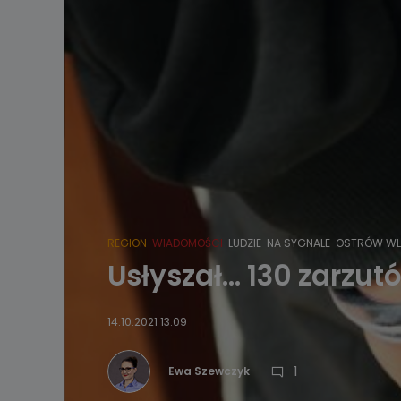
REGION
WIADOMOŚCI
LUDZIE
NA SYGNALE
OSTRÓW WL
Usłyszał… 130 zarzut
14.10.2021 13:09
1
Ewa Szewczyk