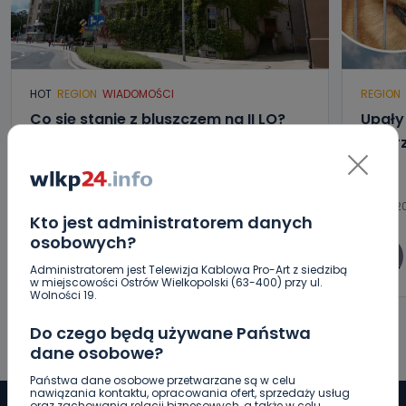
HOT
REGION
WIADOMOŚCI
REGION
Co się stanie z bluszczem na II LO?
Upały 
[WIDEO]
zwier
08.08.2026 12:08
08.08.2
Kto jest administratorem danych
osobowych?
0
Paulina Szczepaniak
Administratorem jest Telewizja Kablowa Pro-Art z siedzibą
w miejscowości Ostrów Wielkopolski (63-400) przy ul.
Wolności 19.
Do czego będą używane Państwa
dane osobowe?
Państwa dane osobowe przetwarzane są w celu
nawiązania kontaktu, opracowania ofert, sprzedaży usług
oraz zachowania relacji biznesowych, a także w celu