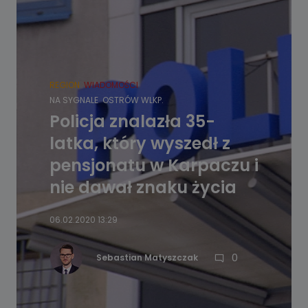
REGION
WIADOMOŚCI
NA SYGNALE
OSTRÓW WLKP.
Policja znalazła 35-
latka, który wyszedł z
pensjonatu w Karpaczu i
nie dawał znaku życia
06.02.2020 13:29
0
Sebastian Matyszczak