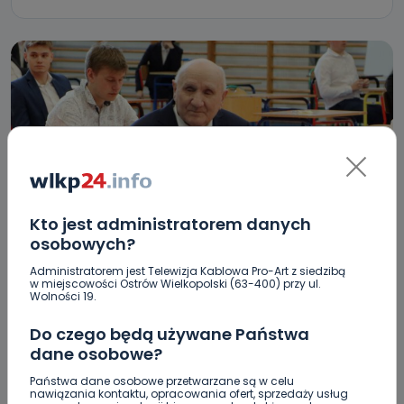
Kto jest administratorem danych
HOT
REGION
WIADOMOŚCI
osobowych?
Ma 85 lat. Pan Józef właśnie podszedł do
Administratorem jest Telewizja Kablowa Pro-Art z siedzibą
w miejscowości Ostrów Wielkopolski (63-400) przy ul.
matury!
Wolności 19.
17.05.2024 13:39
Do czego będą używane Państwa
dane osobowe?
1
Ewa Szewczyk
Państwa dane osobowe przetwarzane są w celu
nawiązania kontaktu, opracowania ofert, sprzedaży usług