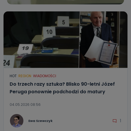
HOT
REGION
WIADOMOŚCI
Do trzech razy sztuka? Blisko 90-letni Józef
Peruga ponownie podchodzi do matury
04.05.2026 08:56
1
Ewa Szewczyk