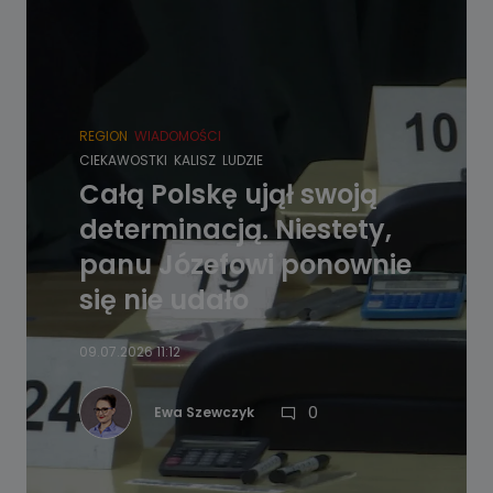
REGION
WIADOMOŚCI
CIEKAWOSTKI
KALISZ
LUDZIE
Całą Polskę ujął swoją
determinacją. Niestety,
panu Józefowi ponownie
się nie udało
09.07.2026 11:12
0
Ewa Szewczyk