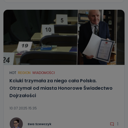
HOT
REGION
WIADOMOŚCI
Kciuki trzymała za niego cała Polska.
Otrzymał od miasta Honorowe Świadectwo
Dojrzałości
10.07.2025 15:35
1
Ewa Szewczyk