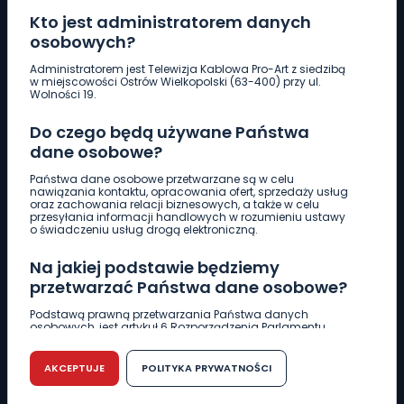
Kto jest administratorem danych
osobowych?
Pobierz logotyp
Administratorem jest Telewizja Kablowa Pro-Art z siedzibą
w miejscowości Ostrów Wielkopolski (63-400) przy ul.
Wolności 19.
LINIA INTERWENCYJNA
Do czego będą używane Państwa
661 997 997
dane osobowe?
Państwa dane osobowe przetwarzane są w celu
REDAKCJA
nawiązania kontaktu, opracowania ofert, sprzedaży usług
oraz zachowania relacji biznesowych, a także w celu
62 735 22 22
redakcja@wlkp24.info
przesyłania informacji handlowych w rozumieniu ustawy
o świadczeniu usług drogą elektroniczną.
DZIAŁ REKLAMY
Na jakiej podstawie będziemy
62 735 01 85
reklama@wlkp24.info
przetwarzać Państwa dane osobowe?
Podstawą prawną przetwarzania Państwa danych
osobowych, jest artykuł 6 Rozporządzenia Parlamentu
WIADOMOŚCI
Europejskiego i Rady (UE) 2016/679 z dnia 27 kwietnia 2016
r. w sprawie ochrony osób fizycznych w związku z
przetwarzaniem danych osobowych w sprawie
AKCEPTUJE
POLITYKA PRYWATNOŚCI
swobodnego przepływu takich danych oraz uchylenia
CIEKAWOSTKI
dyrektywy 95/46/WE (RODO).