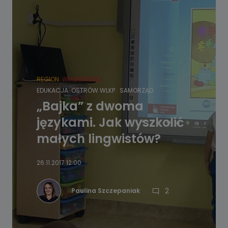
REGION
WIADOMOŚCI
EDUKACJA
OSTRÓW WLKP.
SAMORZĄD
„Bajka” z dwoma
językami. Jak wyszkolić
małych lingwistów?
26.11.2017 12:00
2
Paulina Szczepaniak