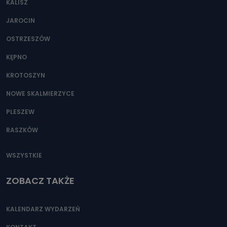
KALISZ
Można to zrobić pod numerem telefonu 62 735-51-05 lub
e-mailowo pod adresem: poczta@tvproart.pl
JAROCIN
OSTRZESZÓW
KĘPNO
KROTOSZYN
NOWE SKALMIERZYCE
PLESZEW
RASZKÓW
WSZYSTKIE
ZOBACZ TAKŻE
KALENDARZ WYDARZEŃ