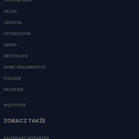
danych osobowych?
OSTRÓW WLKP.
Można to zrobić pod numerem telefonu 62 735-51-05 lub
KALISZ
e-mailowo pod adresem: poczta@tvproart.pl
JAROCIN
OSTRZESZÓW
KĘPNO
KROTOSZYN
NOWE SKALMIERZYCE
PLESZEW
RASZKÓW
WSZYSTKIE
ZOBACZ TAKŻE
KALENDARZ WYDARZEŃ