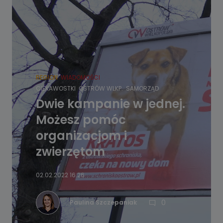
REGION
WIADOMOŚCI
CIEKAWOSTKI
OSTRÓW WLKP.
SAMORZĄD
Dwie kampanie w jednej.
Możesz pomóc
organizacjom i
zwierzętom
02.02.2022 16:26
0
Paulina Szczepaniak