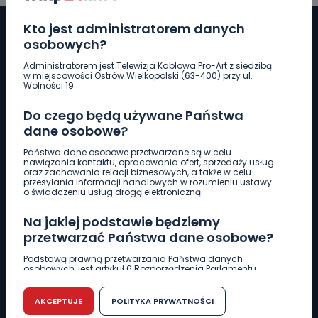
Kto jest administratorem danych
osobowych?
Administratorem jest Telewizja Kablowa Pro-Art z siedzibą
Pobierz logotyp
w miejscowości Ostrów Wielkopolski (63-400) przy ul.
Wolności 19.
LINIA INTERWENCYJNA
Do czego będą używane Państwa
661 997 997
dane osobowe?
Państwa dane osobowe przetwarzane są w celu
nawiązania kontaktu, opracowania ofert, sprzedaży usług
REDAKCJA
oraz zachowania relacji biznesowych, a także w celu
przesyłania informacji handlowych w rozumieniu ustawy
62 735 22 22
redakcja@wlkp24.info
o świadczeniu usług drogą elektroniczną.
Na jakiej podstawie będziemy
DZIAŁ REKLAMY
przetwarzać Państwa dane osobowe?
62 735 01 85
reklama@wlkp24.info
Podstawą prawną przetwarzania Państwa danych
osobowych, jest artykuł 6 Rozporządzenia Parlamentu
Europejskiego i Rady (UE) 2016/679 z dnia 27 kwietnia 2016
WIADOMOŚCI
r. w sprawie ochrony osób fizycznych w związku z
przetwarzaniem danych osobowych w sprawie
AKCEPTUJE
POLITYKA PRYWATNOŚCI
swobodnego przepływu takich danych oraz uchylenia