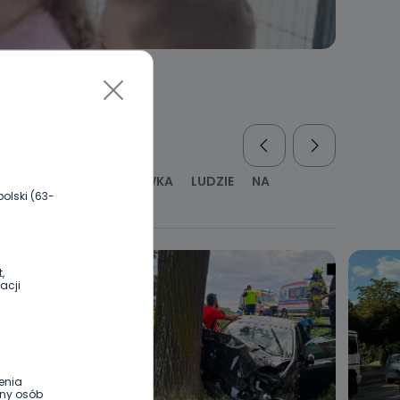
RUS
KULTURA I ROZRYWKA
LUDZIE
NA
olski (63-
WYWIADY
ZDROWIE
,
acji
enia
ony osób