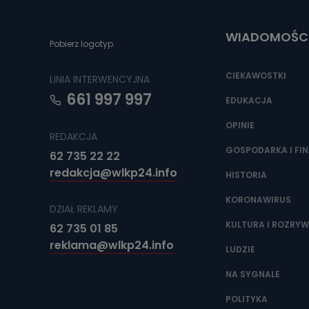
Do czasu wycof
uzasadnionego
WIADOMOŚC
Jakie da
Pobierz logotyp
Przetwarzane 
Państwa (lub z
CIEKAWOSTKI
LINIA INTERWENCYJNA
źródeł publiczn
adres korespo
661 997 997
oraz partnerzy
EDUKACJA
OPINIE
Jak skont
REDAKCJA
Można to zrob
GOSPODARKA I FI
62 735 22 22
poczta@tvproar
redakcja@wlkp24.info
HISTORIA
KORONAWIRUS
DZIAŁ REKLAMY
KULTURA I ROZRY
62 735 01 85
reklama@wlkp24.info
LUDZIE
NA SYGNALE
POLITYKA