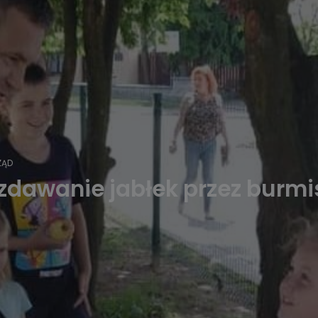
ZĄD
dawanie jabłek przez burmi