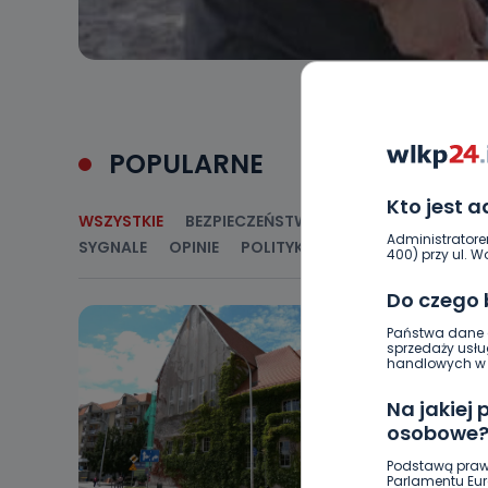
POPULARNE
Kto jest 
WSZYSTKIE
BEZPIECZEŃSTWO
CIEKAWOSTKI
E
Administratore
SYGNALE
OPINIE
POLITYKA
RELIGIA
SAMORZ
400) przy ul. Wo
Do czego
Państwa dane o
sprzedaży usłu
handlowych w r
Na jakiej
osobowe
Podstawą praw
Parlamentu Euro