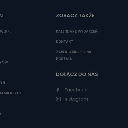
N
ZOBACZ TAKŻE
nio od
brane ze
WLKP.
KALENDARZ WYDARZEŃ
taktowy,
racownicy
KONTAKT
ZAREKLAMUJ SIĘ NA
PORTALU
SZÓW
DOŁĄCZ DO NAS
ZYN
Facebook
ALMIERZYCE
Instagram
W