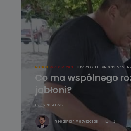
REGION
WIADOMOŚCI
CIEKAWOSTKI
JAROCIN
SAMOR
Co ma wspólnego roz
jabłoni?
02.06.2019 15:42
0
Sebastian Matyszczak