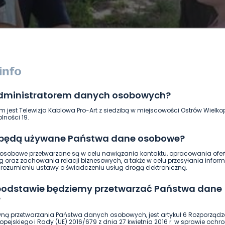
administratorem danych osobowych?
DUKACJA
GOSPODARKA I FINANSE
HISTORIA
KORONAWI
m jest Telewizja Kablowa Pro-Art z siedzibą w miejscowości Ostrów Wielkop
ĄD
ŚRODOWISKO
WASZE INFO
WSZYSTKICH ŚWIĘTYCH
lności 19.
 będą używane Państwa dane osobowe?
sobowe przetwarzane są w celu nawiązania kontaktu, opracowania ofert
g oraz zachowania relacji biznesowych, a także w celu przesyłania inform
ozumieniu ustawy o świadczeniu usług drogą elektroniczną.
 podstawie będziemy przetwarzać Państwa dane
?
ną przetwarzania Państwa danych osobowych, jest artykuł 6 Rozporządz
pejskiego i Rady (UE) 2016/679 z dnia 27 kwietnia 2016 r. w sprawie ochr