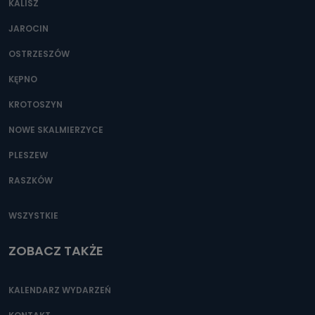
KALISZ
Można to zrobić pod numerem telefonu 62 735-51-05 lub
e-mailowo pod adresem: poczta@tvproart.pl
JAROCIN
OSTRZESZÓW
KĘPNO
KROTOSZYN
NOWE SKALMIERZYCE
PLESZEW
RASZKÓW
WSZYSTKIE
ZOBACZ TAKŻE
KALENDARZ WYDARZEŃ