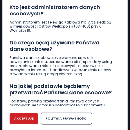
Kto jest administratorem danych
osobowych?
Pobierz logotyp
Administratorem jest Telewizja Kablowa Pro-Art z siedzibą
w miejscowości Ostrów Wielkopolski (63-400) przy ul.
Wolności 19.
LINIA INTERWENCYJNA
Do czego będą używane Państwa
661 997 997
dane osobowe?
Państwa dane osobowe przetwarzane są w celu
REDAKCJA
nawiązania kontaktu, opracowania ofert, sprzedaży usług
oraz zachowania relacji biznesowych, a także w celu
62 735 22 22
redakcja@wlkp24.info
przesyłania informacji handlowych w rozumieniu ustawy
o świadczeniu usług drogą elektroniczną.
DZIAŁ REKLAMY
Na jakiej podstawie będziemy
62 735 01 85
reklama@wlkp24.info
przetwarzać Państwa dane osobowe?
Podstawą prawną przetwarzania Państwa danych
osobowych, jest artykuł 6 Rozporządzenia Parlamentu
WIADOMOŚCI
Europejskiego i Rady (UE) 2016/679 z dnia 27 kwietnia 2016
r. w sprawie ochrony osób fizycznych w związku z
przetwarzaniem danych osobowych w sprawie
AKCEPTUJE
POLITYKA PRYWATNOŚCI
swobodnego przepływu takich danych oraz uchylenia
CIEKAWOSTKI
dyrektywy 95/46/WE (RODO).