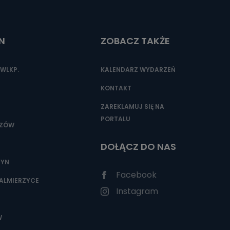
N
ZOBACZ TAKŻE
nio od
brane ze
taktowy,
WLKP.
KALENDARZ WYDARZEŃ
racownicy
KONTAKT
ZAREKLAMUJ SIĘ NA
PORTALU
SZÓW
DOŁĄCZ DO NAS
ZYN
Facebook
ALMIERZYCE
Instagram
W