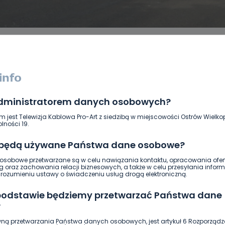
administratorem danych osobowych?
DUKACJA
GOSPODARKA I FINANSE
HISTORIA
KORONAWI
ĄD
ŚRODOWISKO
WASZE INFO
WSZYSTKICH ŚWIĘTYCH
m jest Telewizja Kablowa Pro-Art z siedzibą w miejscowości Ostrów Wielkop
lności 19.
 będą używane Państwa dane osobowe?
sobowe przetwarzane są w celu nawiązania kontaktu, opracowania ofert
g oraz zachowania relacji biznesowych, a także w celu przesyłania inform
ozumieniu ustawy o świadczeniu usług drogą elektroniczną.
 podstawie będziemy przetwarzać Państwa dane
?
ną przetwarzania Państwa danych osobowych, jest artykuł 6 Rozporządz