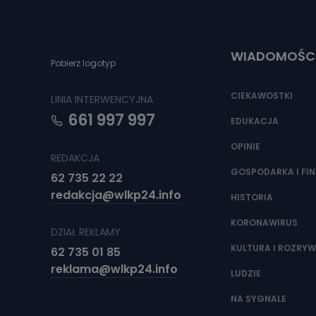
Do czasu wycof
uzasadnionego
Jakie da
WIADOMOŚC
Pobierz logotyp
Przetwarzane 
Państwa (lub z
źródeł publiczn
CIEKAWOSTKI
LINIA INTERWENCYJNA
adres korespo
oraz partnerzy
661 997 997
EDUKACJA
Jak skont
OPINIE
REDAKCJA
Można to zrob
poczta@tvproar
GOSPODARKA I FI
62 735 22 22
redakcja@wlkp24.info
HISTORIA
KORONAWIRUS
DZIAŁ REKLAMY
KULTURA I ROZRY
62 735 01 85
reklama@wlkp24.info
LUDZIE
NA SYGNALE