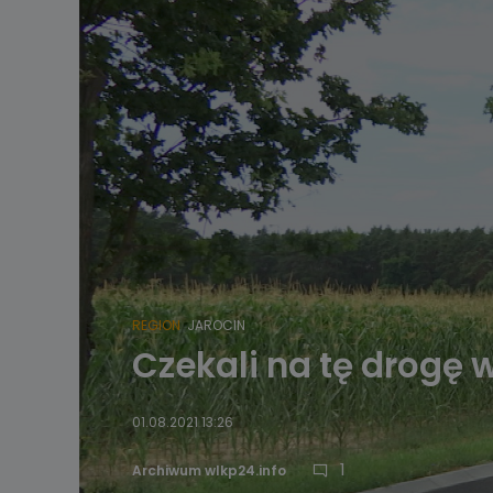
REGION
JAROCIN
Czekali na tę drogę w
01.08.2021 13:26
1
Archiwum wlkp24.info