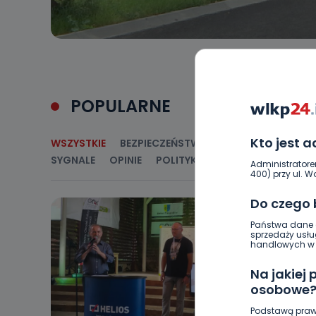
POPULARNE
Kto jest 
WSZYSTKIE
BEZPIECZEŃSTWO
CIEKAWOSTKI
E
SYGNALE
OPINIE
POLITYKA
RELIGIA
SAMORZ
Administratore
400) przy ul. Wo
Do czego
Państwa dane o
sprzedaży usłu
handlowych w r
Na jakiej
osobowe
Podstawą praw