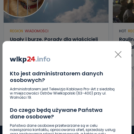
REGION
WIADOMOŚCI
HOT
RE
Upały i burze. Porady dla właścicieli
Raulin
zwierząt [WIDEO]
Kowal
dzień
08.08.2026 08:55
07.08.2
Kto jest administratorem danych
osobowych?
0
Paulina Szczepaniak
Administratorem jest Telewizja Kablowa Pro-Art z siedzibą
w miejscowości Ostrów Wielkopolski (63-400) przy ul.
Wolności 19.
Do czego będą używane Państwa
dane osobowe?
Państwa dane osobowe przetwarzane są w celu
nawiązania kontaktu, opracowania ofert, sprzedaży usług
oraz zachowania relacji biznesowych, a także w celu