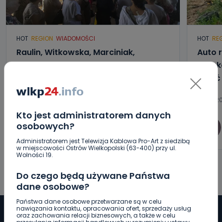
HOT
REGION
WIADOMOŚCI
HOT
RE
Raulin, Witkowska, Marciniak,
Auto r
Kowalska. „Odyseja Antonińska”
Poszk
dzień drugi [FOTO]
wyjść
07.08.2026 20:56
07.08.20
Kto jest administratorem danych
osobowych?
0
Aleksandra Barczak
Administratorem jest Telewizja Kablowa Pro-Art z siedzibą
w miejscowości Ostrów Wielkopolski (63-400) przy ul.
Wolności 19.
Do czego będą używane Państwa
dane osobowe?
Państwa dane osobowe przetwarzane są w celu
nawiązania kontaktu, opracowania ofert, sprzedaży usług
oraz zachowania relacji biznesowych, a także w celu