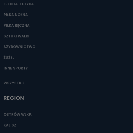
LEKKOATLETYKA
Przetwarzane kategorie Państwa danych osobowych to
dane, które pochodzą bezpośrednio od Państwa (lub
zostały przekazane w Państwa imieniu) lub dane osobowe,
PIŁKA NOŻNA
które zostały zebrane ze źródeł publicznie dostępnych, w
szczególności: imię i nazwisko, adres e-mail, telefon
PIŁKA RĘCZNA
kontaktowy, adres korespondencyjny. Odbiorcą Pastwa
danych osobowych są pracownicy i współpracownicy
oraz partnerzy wspomagający administratora w jego
SZTUKI WALKI
biznesowej działalności.
SZYBOWNICTWO
Jak skontaktować się z inspektorem
danych osobowych?
ŻUŻEL
Można to zrobić pod numerem telefonu 62 735-51-05 lub
INNE SPORTY
e-mailowo pod adresem: poczta@tvproart.pl
WSZYSTKIE
REGION
OSTRÓW WLKP.
KALISZ