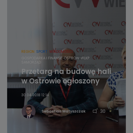
REGION
SPORT
WIADOMOŚCI
GOSPODARKA I FINANSE
OSTRÓW WLKP.
SAMORZĄD
Przetarg na budowę hali
w Ostrowie ogłoszony
30.04.2018 12:14
30
Sebastian Matyszczak