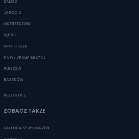
KALISZ
Można to zrobić pod numerem telefonu 62 735-51-05 lub
e-mailowo pod adresem: poczta@tvproart.pl
JAROCIN
OSTRZESZÓW
KĘPNO
KROTOSZYN
NOWE SKALMIERZYCE
PLESZEW
RASZKÓW
WSZYSTKIE
ZOBACZ TAKŻE
KALENDARZ WYDARZEŃ