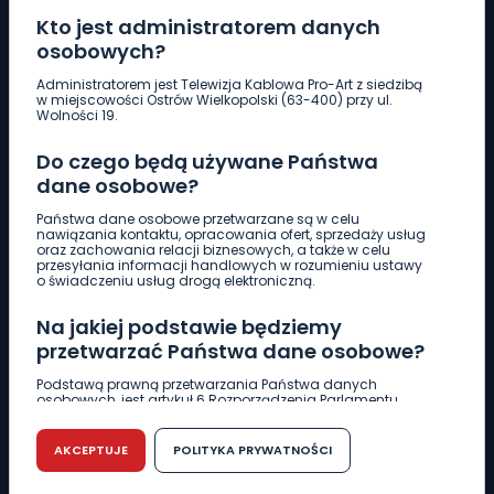
Kto jest administratorem danych
osobowych?
Pobierz logotyp
Administratorem jest Telewizja Kablowa Pro-Art z siedzibą
w miejscowości Ostrów Wielkopolski (63-400) przy ul.
Wolności 19.
LINIA INTERWENCYJNA
Do czego będą używane Państwa
661 997 997
dane osobowe?
Państwa dane osobowe przetwarzane są w celu
REDAKCJA
nawiązania kontaktu, opracowania ofert, sprzedaży usług
oraz zachowania relacji biznesowych, a także w celu
62 735 22 22
redakcja@wlkp24.info
przesyłania informacji handlowych w rozumieniu ustawy
o świadczeniu usług drogą elektroniczną.
DZIAŁ REKLAMY
Na jakiej podstawie będziemy
62 735 01 85
reklama@wlkp24.info
przetwarzać Państwa dane osobowe?
Podstawą prawną przetwarzania Państwa danych
osobowych, jest artykuł 6 Rozporządzenia Parlamentu
WIADOMOŚCI
Europejskiego i Rady (UE) 2016/679 z dnia 27 kwietnia 2016
r. w sprawie ochrony osób fizycznych w związku z
przetwarzaniem danych osobowych w sprawie
AKCEPTUJE
POLITYKA PRYWATNOŚCI
swobodnego przepływu takich danych oraz uchylenia
CIEKAWOSTKI
dyrektywy 95/46/WE (RODO).