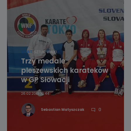
SPORT
SZTUKI WALKI
Trzy medale
pleszewskich karateków
w GP Słowacji
26.02.2019 10:44
0
Sebastian Matyszczak