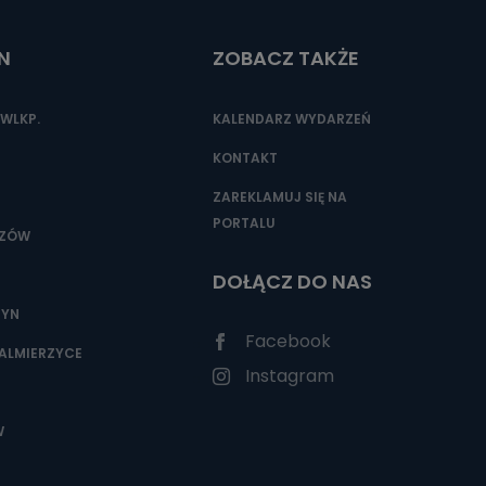
N
ZOBACZ TAKŻE
nio od
brane ze
WLKP.
KALENDARZ WYDARZEŃ
taktowy,
racownicy
KONTAKT
ZAREKLAMUJ SIĘ NA
PORTALU
SZÓW
DOŁĄCZ DO NAS
ZYN
Facebook
ALMIERZYCE
Instagram
W