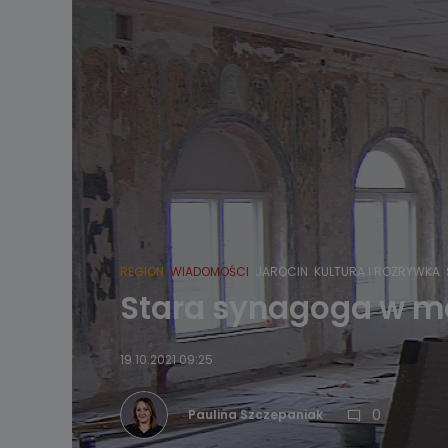
REGION
WIADOMOŚCI
JAROCIN
KULTURA I ROZRYWKA
Stara synagoga w mod
19.10.2021 09:25
0
Paulina Szczepaniak