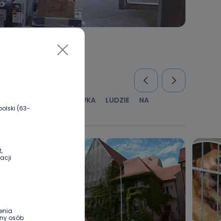
RUS
KULTURA I ROZRYWKA
LUDZIE
NA
olski (63-
WYWIADY
ZDROWIE
,
acji
enia
ony osób