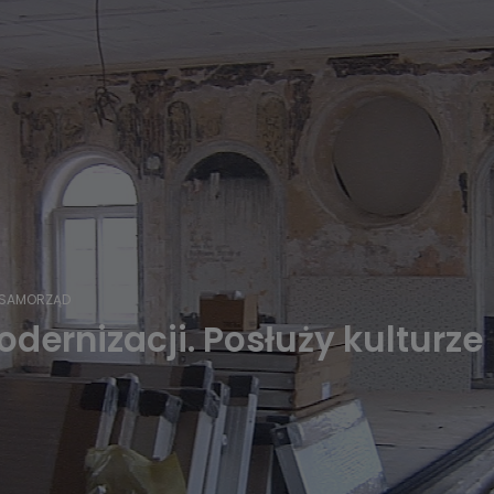
SAMORZĄD
ernizacji. Posłuży kulturze