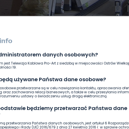
administratorem danych osobowych?
DUKACJA
GOSPODARKA I FINANSE
HISTORIA
KORONAWI
m jest Telewizja Kablowa Pro-Art z siedzibą w miejscowości Ostrów Wielkop
ĄD
ŚRODOWISKO
WASZE INFO
WSZYSTKICH ŚWIĘTYCH
lności 19.
 będą używane Państwa dane osobowe?
sobowe przetwarzane są w celu nawiązania kontaktu, opracowania ofert
g oraz zachowania relacji biznesowych, a także w celu przesyłania inform
ozumieniu ustawy o świadczeniu usług drogą elektroniczną.
 podstawie będziemy przetwarzać Państwa dane
?
ną przetwarzania Państwa danych osobowych, jest artykuł 6 Rozporządz
pejskiego i Rady (UE) 2016/679 z dnia 27 kwietnia 2016 r. w sprawie ochr