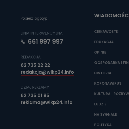
Do czasu wycof
uzasadnionego
WIADOMOŚC
Jakie da
Pobierz logotyp
Przetwarzane 
Państwa (lub z
CIEKAWOSTKI
LINIA INTERWENCYJNA
źródeł publiczn
adres korespo
661 997 997
oraz partnerzy
EDUKACJA
OPINIE
Jak skont
REDAKCJA
Można to zrob
GOSPODARKA I FI
62 735 22 22
poczta@tvproar
redakcja@wlkp24.info
HISTORIA
KORONAWIRUS
DZIAŁ REKLAMY
KULTURA I ROZRY
62 735 01 85
reklama@wlkp24.info
LUDZIE
NA SYGNALE
POLITYKA