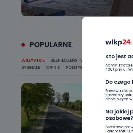
POPULARNE
Kto jest 
WSZYSTKIE
BEZPIECZEŃSTWO
CIEKAWOSTKI
E
Administratore
SYGNALE
OPINIE
POLITYKA
RELIGIA
SAMORZ
400) przy ul. Wo
Do czego
Państwa dane o
sprzedaży usłu
handlowych w r
Na jakiej
osobowe
Podstawą praw
Parlamentu Euro