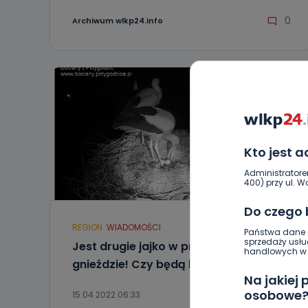
0
Archiwum wlkp24.info
Kto jest 
Administratore
400) przy ul. Wo
Do czego
REGION
WIADOMOŚCI
Państwa dane o
sprzedaży usłu
Jest drugie jajko w przygodzickim
handlowych w r
gnieździe! Czy będą kolejne?
Na jakiej
osobowe
15.04.2022 06:33