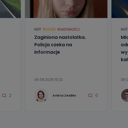
HOT
REGION
WIADOMOŚCI
HOT
nio od
Zaginiona nastolatka.
Mia
brane ze
taktowy,
Policja czeka na
od
racownicy
informacje
wyj
kal
06.08.2026 15:32
06.0
2
0
Arleta Zeidler