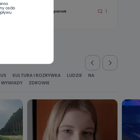
enia
ony osób
1
Paulina Szczepaniak
epływu
wnym oraz
e jest to
 dowolny,
Kablowej
RUS
KULTURA I ROZRYWKA
LUDZIE
NA
l. Wolności
WYWIADY
ZDROWIE
e
ania od
. Wolności
że żądania
enia