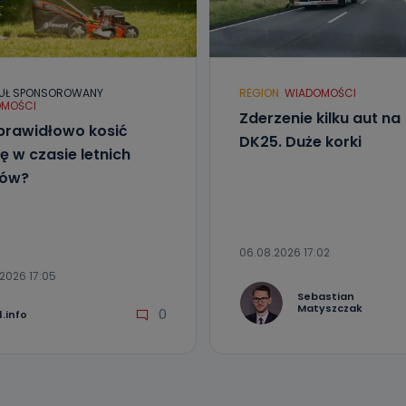
 Państwa dane osobowe będą przechowywane?
ania zgody lub, jeśli dane będą przetwarzane na podstawie prawnie
 celu administratora – do momentu wniesienia sprzeciwu.
ne osobowe przetwarzamy?
UŁ SPONSOROWANY
REGION
WIADOMOŚCI
MOŚCI
kategorie Państwa danych osobowych to dane, które pochodzą bezpośred
Zderzenie kilku aut na
ostały przekazane w Państwa imieniu) lub dane osobowe, które zostały ze
prawidłowo kosić
ie dostępnych, w szczególności: imię i nazwisko, adres e-mail, telefon kon
DK25. Duże korki
ndencyjny. Odbiorcą Pastwa danych osobowych są pracownicy i współp
ę w czasie letnich
 wspomagający administratora w jego biznesowej działalności.
łów?
aktować się z inspektorem danych osobowych?
ić pod numerem telefonu 62 735-51-05 lub e-mailowo pod adresem:
t.pl
06.08.2026 17:02
2026 17:05
Sebastian
Matyszczak
0
.info