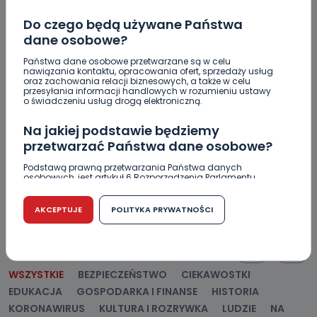
Do czego będą używane Państwa
REGION
WIADOMOŚCI
dane osobowe?
Śmierć w pożarze. Dach wpadł do środka
Państwa dane osobowe przetwarzane są w celu
budynku [ZDJĘCIA]
nawiązania kontaktu, opracowania ofert, sprzedaży usług
oraz zachowania relacji biznesowych, a także w celu
przesyłania informacji handlowych w rozumieniu ustawy
28.03.2022 06:56
o świadczeniu usług drogą elektroniczną.
Na jakiej podstawie będziemy
0
Sebastian Matyszczak
przetwarzać Państwa dane osobowe?
Podstawą prawną przetwarzania Państwa danych
osobowych, jest artykuł 6 Rozporządzenia Parlamentu
Europejskiego i Rady (UE) 2016/679 z dnia 27 kwietnia 2016
r. w sprawie ochrony osób fizycznych w związku z
przetwarzaniem danych osobowych w sprawie
AKCEPTUJE
POLITYKA PRYWATNOŚCI
swobodnego przepływu takich danych oraz uchylenia
dyrektywy 95/46/WE (RODO).
POPULARNE
Czy jest możliwość cofnięcia zgody?
WSZYSTKIE
BEZPIECZEŃSTWO
CIEKAWOSTKI
Podanie danych osobowych jest dobrowolne, nie jest
wymogiem ustawowym lub umownym oraz nie stanowi
EDUKACJA
GOSPODARKA I FINANSE
HISTORIA
warunku zawarcia umowy. Cofnięcie zgody jest możliwe
KORONAWIRUS
KULTURA I ROZRYWKA
LUDZIE
NA
na każdym etapie i nie jest to związane z żadnymi