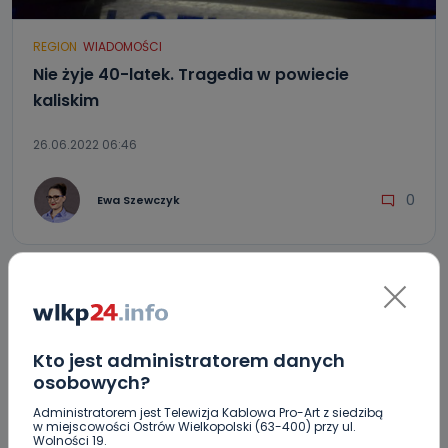
REGION
WIADOMOŚCI
Nie żyje 40-latek. Tragedia w powiecie
kaliskim
26.06.2022 06:46
0
Ewa Szewczyk
Kto jest administratorem danych
osobowych?
Administratorem jest Telewizja Kablowa Pro-Art z siedzibą
w miejscowości Ostrów Wielkopolski (63-400) przy ul.
Wolności 19.