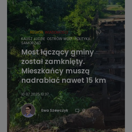
HOT
REGION
WIADOMOŚCI
KALISZ
LUDZIE
OSTRÓW WLKP.
POLITYKA
SAMORZĄD
Most łączący gminy
został zamknięty.
Mieszkańcy muszą
nadrabiać nawet 15 km
10.07.2025 13:37
0
Ewa Szewczyk