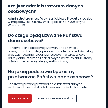
Kto jest administratorem danych
osobowych?
Pobierz logotyp
Administratorem jest Telewizja Kablowa Pro-Art z siedzibą
w miejscowości Ostrów Wielkopolski (63-400) przy ul.
Wolności 19.
LINIA INTERWENCYJNA
Do czego będą używane Państwa
661 997 997
dane osobowe?
Państwa dane osobowe przetwarzane są w celu
REDAKCJA
nawiązania kontaktu, opracowania ofert, sprzedaży usług
oraz zachowania relacji biznesowych, a także w celu
62 735 22 22
redakcja@wlkp24.info
przesyłania informacji handlowych w rozumieniu ustawy
o świadczeniu usług drogą elektroniczną.
DZIAŁ REKLAMY
Na jakiej podstawie będziemy
62 735 01 85
reklama@wlkp24.info
przetwarzać Państwa dane osobowe?
Podstawą prawną przetwarzania Państwa danych
osobowych, jest artykuł 6 Rozporządzenia Parlamentu
WIADOMOŚCI
Europejskiego i Rady (UE) 2016/679 z dnia 27 kwietnia 2016
r. w sprawie ochrony osób fizycznych w związku z
przetwarzaniem danych osobowych w sprawie
AKCEPTUJE
POLITYKA PRYWATNOŚCI
swobodnego przepływu takich danych oraz uchylenia
CIEKAWOSTKI
dyrektywy 95/46/WE (RODO).