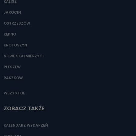
KALISZ
Można to zrobić pod numerem telefonu 62 735-51-05 lub
e-mailowo pod adresem: poczta@tvproart.pl
JAROCIN
OSTRZESZÓW
KĘPNO
KROTOSZYN
NOWE SKALMIERZYCE
PLESZEW
RASZKÓW
WSZYSTKIE
ZOBACZ TAKŻE
KALENDARZ WYDARZEŃ