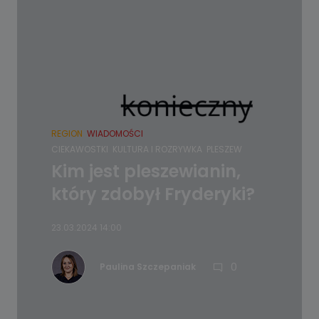
REGION
WIADOMOŚCI
CIEKAWOSTKI
KULTURA I ROZRYWKA
PLESZEW
Kim jest pleszewianin,
który zdobył Fryderyki?
23.03.2024 14:00
0
Paulina Szczepaniak