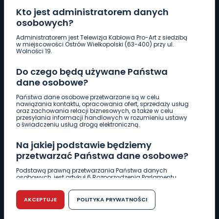
Kto jest administratorem danych
osobowych?
Pobierz logotyp
Administratorem jest Telewizja Kablowa Pro-Art z siedzibą
w miejscowości Ostrów Wielkopolski (63-400) przy ul.
Wolności 19.
LINIA INTERWENCYJNA
Do czego będą używane Państwa
661 997 997
dane osobowe?
Państwa dane osobowe przetwarzane są w celu
REDAKCJA
nawiązania kontaktu, opracowania ofert, sprzedaży usług
oraz zachowania relacji biznesowych, a także w celu
62 735 22 22
redakcja@wlkp24.info
przesyłania informacji handlowych w rozumieniu ustawy
o świadczeniu usług drogą elektroniczną.
DZIAŁ REKLAMY
Na jakiej podstawie będziemy
62 735 01 85
reklama@wlkp24.info
przetwarzać Państwa dane osobowe?
Podstawą prawną przetwarzania Państwa danych
osobowych, jest artykuł 6 Rozporządzenia Parlamentu
WIADOMOŚCI
Europejskiego i Rady (UE) 2016/679 z dnia 27 kwietnia 2016
r. w sprawie ochrony osób fizycznych w związku z
przetwarzaniem danych osobowych w sprawie
AKCEPTUJE
POLITYKA PRYWATNOŚCI
swobodnego przepływu takich danych oraz uchylenia
CIEKAWOSTKI
dyrektywy 95/46/WE (RODO).