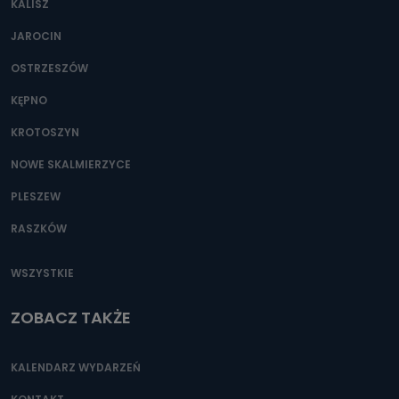
KALISZ
Można to zrobić pod numerem telefonu 62 735-51-05 lub
e-mailowo pod adresem: poczta@tvproart.pl
JAROCIN
OSTRZESZÓW
KĘPNO
KROTOSZYN
NOWE SKALMIERZYCE
PLESZEW
RASZKÓW
WSZYSTKIE
ZOBACZ TAKŻE
KALENDARZ WYDARZEŃ