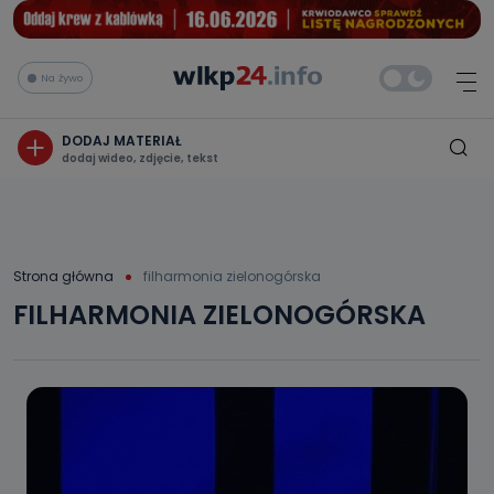
Na żywo
DODAJ MATERIAŁ
dodaj wideo, zdjęcie, tekst
Strona główna
filharmonia zielonogórska
FILHARMONIA ZIELONOGÓRSKA