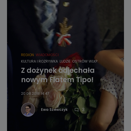
REGION
WIADOMOŚCI
KULTURA I ROZRYWKA
LUDZIE
OSTRÓW WLKP.
Z dożynek odjechała
nowym Fiatem Tipo!
20.08.2018 14:47
3
Ewa Szewczyk