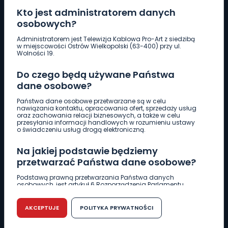
Kto jest administratorem danych
osobowych?
Pobierz logotyp
Administratorem jest Telewizja Kablowa Pro-Art z siedzibą
w miejscowości Ostrów Wielkopolski (63-400) przy ul.
Wolności 19.
LINIA INTERWENCYJNA
Do czego będą używane Państwa
661 997 997
dane osobowe?
Państwa dane osobowe przetwarzane są w celu
REDAKCJA
nawiązania kontaktu, opracowania ofert, sprzedaży usług
oraz zachowania relacji biznesowych, a także w celu
62 735 22 22
redakcja@wlkp24.info
przesyłania informacji handlowych w rozumieniu ustawy
o świadczeniu usług drogą elektroniczną.
DZIAŁ REKLAMY
Na jakiej podstawie będziemy
62 735 01 85
reklama@wlkp24.info
przetwarzać Państwa dane osobowe?
Podstawą prawną przetwarzania Państwa danych
osobowych, jest artykuł 6 Rozporządzenia Parlamentu
WIADOMOŚCI
Europejskiego i Rady (UE) 2016/679 z dnia 27 kwietnia 2016
r. w sprawie ochrony osób fizycznych w związku z
przetwarzaniem danych osobowych w sprawie
AKCEPTUJE
POLITYKA PRYWATNOŚCI
swobodnego przepływu takich danych oraz uchylenia
CIEKAWOSTKI
dyrektywy 95/46/WE (RODO).