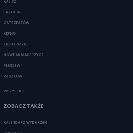
KALISZ
Można to zrobić pod numerem telefonu 62 735-51-05 lub
e-mailowo pod adresem: poczta@tvproart.pl
JAROCIN
OSTRZESZÓW
KĘPNO
KROTOSZYN
NOWE SKALMIERZYCE
PLESZEW
RASZKÓW
WSZYSTKIE
ZOBACZ TAKŻE
KALENDARZ WYDARZEŃ