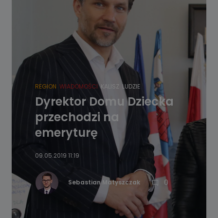
REGION
WIADOMOŚCI
KALISZ
LUDZIE
Dyrektor Domu Dziecka
przechodzi na
emeryturę
09.05.2019 11:19
0
Sebastian Matyszczak