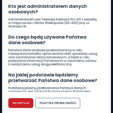
Kto jest administratorem danych
osobowych?
Pobierz logotyp
Administratorem jest Telewizja Kablowa Pro-Art z siedzibą
w miejscowości Ostrów Wielkopolski (63-400) przy ul.
Wolności 19.
LINIA INTERWENCYJNA
Do czego będą używane Państwa
661 997 997
dane osobowe?
Państwa dane osobowe przetwarzane są w celu
REDAKCJA
nawiązania kontaktu, opracowania ofert, sprzedaży usług
oraz zachowania relacji biznesowych, a także w celu
62 735 22 22
redakcja@wlkp24.info
przesyłania informacji handlowych w rozumieniu ustawy
o świadczeniu usług drogą elektroniczną.
DZIAŁ REKLAMY
Na jakiej podstawie będziemy
62 735 01 85
reklama@wlkp24.info
przetwarzać Państwa dane osobowe?
Podstawą prawną przetwarzania Państwa danych
osobowych, jest artykuł 6 Rozporządzenia Parlamentu
WIADOMOŚCI
Europejskiego i Rady (UE) 2016/679 z dnia 27 kwietnia 2016
r. w sprawie ochrony osób fizycznych w związku z
przetwarzaniem danych osobowych w sprawie
AKCEPTUJE
POLITYKA PRYWATNOŚCI
swobodnego przepływu takich danych oraz uchylenia
CIEKAWOSTKI
dyrektywy 95/46/WE (RODO).