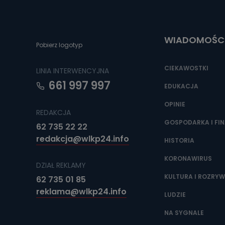
Do czasu wycof
uzasadnionego
Jakie da
WIADOMOŚC
Pobierz logotyp
Przetwarzane 
Państwa (lub z
źródeł publiczn
CIEKAWOSTKI
LINIA INTERWENCYJNA
adres korespo
oraz partnerzy
661 997 997
EDUKACJA
Jak skont
OPINIE
REDAKCJA
Można to zrob
poczta@tvproar
GOSPODARKA I FI
62 735 22 22
redakcja@wlkp24.info
HISTORIA
KORONAWIRUS
DZIAŁ REKLAMY
KULTURA I ROZRY
62 735 01 85
reklama@wlkp24.info
LUDZIE
NA SYGNALE