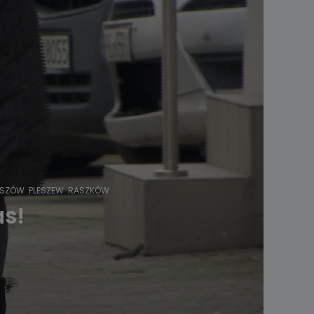
ESZÓW
PLESZEW
RASZKÓW
as!