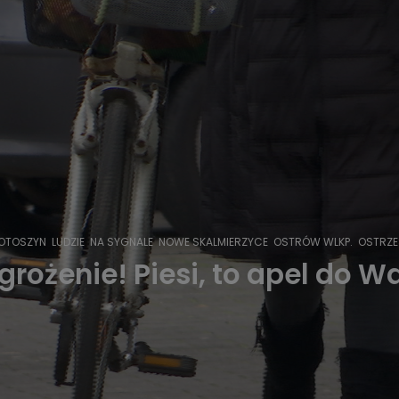
OTOSZYN
LUDZIE
NA SYGNALE
NOWE SKALMIERZYCE
OSTRÓW WLKP.
OSTRZ
rożenie! Piesi, to apel do W