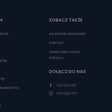
N
ZOBACZ TAKŻE
nio od
brane ze
taktowy,
WLKP.
KALENDARZ WYDARZEŃ
racownicy
KONTAKT
ZAREKLAMUJ SIĘ NA
PORTALU
SZÓW
DOŁĄCZ DO NAS
ZYN
Facebook
ALMIERZYCE
Instagram
W