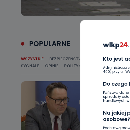
POPULARNE
Kto jest 
WSZYSTKIE
BEZPIECZEŃSTWO
CIEKAWOSTKI
E
SYGNALE
OPINIE
POLITYKA
RELIGIA
SAMORZ
Administratore
400) przy ul. Wo
Do czego
Państwa dane o
sprzedaży usłu
handlowych w r
Na jakiej
osobowe
Podstawą praw