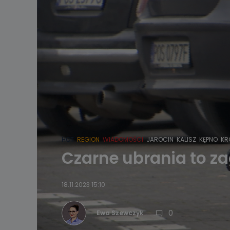
HOT
REGION
WIADOMOŚCI
JAROCIN
KALISZ
KĘPNO
KR
Czarne ubrania to zag
18.11.2023 15:10
0
Ewa Szewczyk