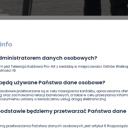
administratorem danych osobowych?
DUKACJA
GOSPODARKA I FINANSE
HISTORIA
KORONAWI
ĄD
ŚRODOWISKO
WASZE INFO
WSZYSTKICH ŚWIĘTYCH
m jest Telewizja Kablowa Pro-Art z siedzibą w miejscowości Ostrów Wielkop
lności 19.
 będą używane Państwa dane osobowe?
sobowe przetwarzane są w celu nawiązania kontaktu, opracowania ofert
g oraz zachowania relacji biznesowych, a także w celu przesyłania inform
ozumieniu ustawy o świadczeniu usług drogą elektroniczną.
 podstawie będziemy przetwarzać Państwa dane
?
ną przetwarzania Państwa danych osobowych, jest artykuł 6 Rozporządz