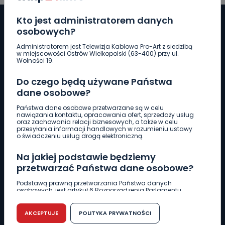
Kto jest administratorem danych
osobowych?
Administratorem jest Telewizja Kablowa Pro-Art z siedzibą
Pobierz logotyp
w miejscowości Ostrów Wielkopolski (63-400) przy ul.
Wolności 19.
LINIA INTERWENCYJNA
Do czego będą używane Państwa
661 997 997
dane osobowe?
Państwa dane osobowe przetwarzane są w celu
nawiązania kontaktu, opracowania ofert, sprzedaży usług
REDAKCJA
oraz zachowania relacji biznesowych, a także w celu
przesyłania informacji handlowych w rozumieniu ustawy
62 735 22 22
redakcja@wlkp24.info
o świadczeniu usług drogą elektroniczną.
Na jakiej podstawie będziemy
DZIAŁ REKLAMY
przetwarzać Państwa dane osobowe?
62 735 01 85
reklama@wlkp24.info
Podstawą prawną przetwarzania Państwa danych
osobowych, jest artykuł 6 Rozporządzenia Parlamentu
Europejskiego i Rady (UE) 2016/679 z dnia 27 kwietnia 2016
WIADOMOŚCI
r. w sprawie ochrony osób fizycznych w związku z
przetwarzaniem danych osobowych w sprawie
AKCEPTUJE
POLITYKA PRYWATNOŚCI
swobodnego przepływu takich danych oraz uchylenia