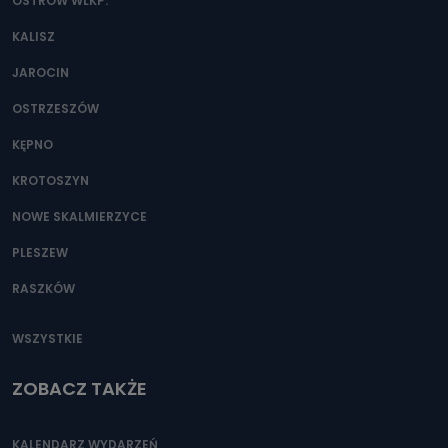
danych osobowych?
OSTRÓW WLKP.
Można to zrobić pod numerem telefonu 62 735-51-05 lub
KALISZ
e-mailowo pod adresem: poczta@tvproart.pl
JAROCIN
OSTRZESZÓW
KĘPNO
KROTOSZYN
NOWE SKALMIERZYCE
PLESZEW
RASZKÓW
WSZYSTKIE
ZOBACZ TAKŻE
KALENDARZ WYDARZEŃ