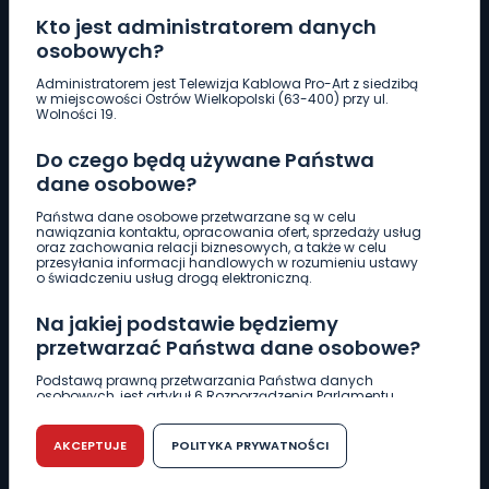
Kto jest administratorem danych
osobowych?
Pobierz logotyp
Administratorem jest Telewizja Kablowa Pro-Art z siedzibą
w miejscowości Ostrów Wielkopolski (63-400) przy ul.
Wolności 19.
LINIA INTERWENCYJNA
Do czego będą używane Państwa
661 997 997
dane osobowe?
Państwa dane osobowe przetwarzane są w celu
REDAKCJA
nawiązania kontaktu, opracowania ofert, sprzedaży usług
oraz zachowania relacji biznesowych, a także w celu
62 735 22 22
redakcja@wlkp24.info
przesyłania informacji handlowych w rozumieniu ustawy
o świadczeniu usług drogą elektroniczną.
DZIAŁ REKLAMY
Na jakiej podstawie będziemy
62 735 01 85
reklama@wlkp24.info
przetwarzać Państwa dane osobowe?
Podstawą prawną przetwarzania Państwa danych
osobowych, jest artykuł 6 Rozporządzenia Parlamentu
WIADOMOŚCI
Europejskiego i Rady (UE) 2016/679 z dnia 27 kwietnia 2016
r. w sprawie ochrony osób fizycznych w związku z
przetwarzaniem danych osobowych w sprawie
AKCEPTUJE
POLITYKA PRYWATNOŚCI
swobodnego przepływu takich danych oraz uchylenia
CIEKAWOSTKI
dyrektywy 95/46/WE (RODO).