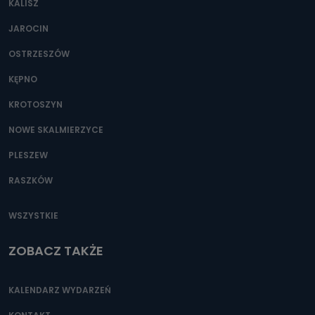
KALISZ
Można to zrobić pod numerem telefonu 62 735-51-05 lub
e-mailowo pod adresem: poczta@tvproart.pl
JAROCIN
OSTRZESZÓW
KĘPNO
KROTOSZYN
NOWE SKALMIERZYCE
PLESZEW
RASZKÓW
WSZYSTKIE
ZOBACZ TAKŻE
KALENDARZ WYDARZEŃ