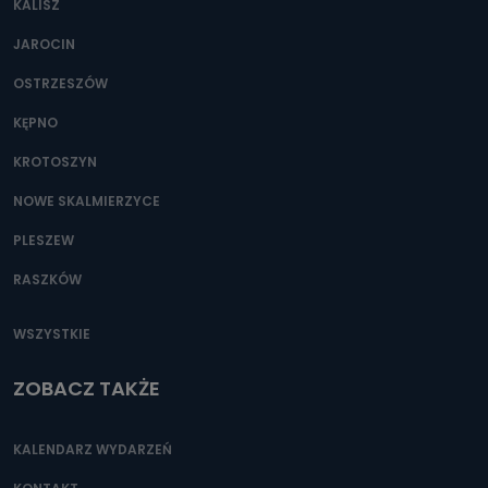
KALISZ
Można to zrobić pod numerem telefonu 62 735-51-05 lub
e-mailowo pod adresem: poczta@tvproart.pl
JAROCIN
OSTRZESZÓW
KĘPNO
KROTOSZYN
NOWE SKALMIERZYCE
PLESZEW
RASZKÓW
WSZYSTKIE
ZOBACZ TAKŻE
KALENDARZ WYDARZEŃ