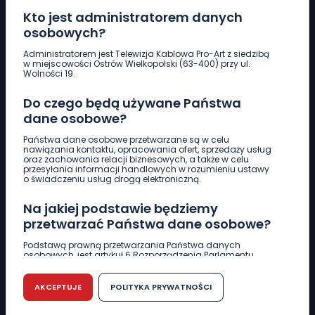
Kto jest administratorem danych
osobowych?
Pobierz logotyp
Administratorem jest Telewizja Kablowa Pro-Art z siedzibą
w miejscowości Ostrów Wielkopolski (63-400) przy ul.
Wolności 19.
LINIA INTERWENCYJNA
Do czego będą używane Państwa
661 997 997
dane osobowe?
Państwa dane osobowe przetwarzane są w celu
REDAKCJA
nawiązania kontaktu, opracowania ofert, sprzedaży usług
oraz zachowania relacji biznesowych, a także w celu
62 735 22 22
redakcja@wlkp24.info
przesyłania informacji handlowych w rozumieniu ustawy
o świadczeniu usług drogą elektroniczną.
DZIAŁ REKLAMY
Na jakiej podstawie będziemy
62 735 01 85
reklama@wlkp24.info
przetwarzać Państwa dane osobowe?
Podstawą prawną przetwarzania Państwa danych
osobowych, jest artykuł 6 Rozporządzenia Parlamentu
WIADOMOŚCI
Europejskiego i Rady (UE) 2016/679 z dnia 27 kwietnia 2016
r. w sprawie ochrony osób fizycznych w związku z
przetwarzaniem danych osobowych w sprawie
AKCEPTUJE
POLITYKA PRYWATNOŚCI
swobodnego przepływu takich danych oraz uchylenia
CIEKAWOSTKI
dyrektywy 95/46/WE (RODO).