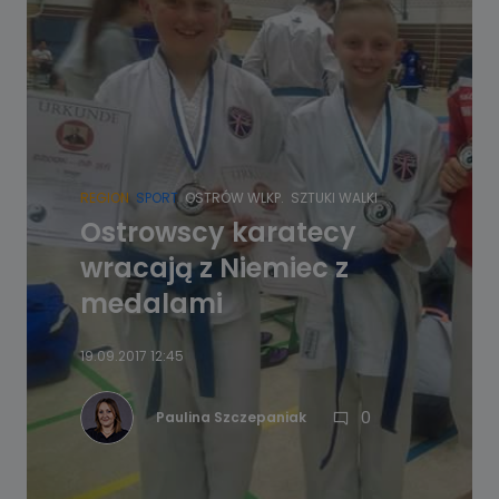
REGION
SPORT
OSTRÓW WLKP.
SZTUKI WALKI
Ostrowscy karatecy
wracają z Niemiec z
medalami
19.09.2017 12:45
0
Paulina Szczepaniak