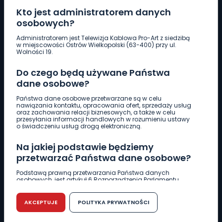
Kto jest administratorem danych
osobowych?
Pobierz logotyp
Administratorem jest Telewizja Kablowa Pro-Art z siedzibą
w miejscowości Ostrów Wielkopolski (63-400) przy ul.
Wolności 19.
LINIA INTERWENCYJNA
Do czego będą używane Państwa
661 997 997
dane osobowe?
Państwa dane osobowe przetwarzane są w celu
REDAKCJA
nawiązania kontaktu, opracowania ofert, sprzedaży usług
oraz zachowania relacji biznesowych, a także w celu
62 735 22 22
redakcja@wlkp24.info
przesyłania informacji handlowych w rozumieniu ustawy
o świadczeniu usług drogą elektroniczną.
DZIAŁ REKLAMY
Na jakiej podstawie będziemy
62 735 01 85
reklama@wlkp24.info
przetwarzać Państwa dane osobowe?
Podstawą prawną przetwarzania Państwa danych
osobowych, jest artykuł 6 Rozporządzenia Parlamentu
WIADOMOŚCI
Europejskiego i Rady (UE) 2016/679 z dnia 27 kwietnia 2016
r. w sprawie ochrony osób fizycznych w związku z
przetwarzaniem danych osobowych w sprawie
AKCEPTUJE
POLITYKA PRYWATNOŚCI
swobodnego przepływu takich danych oraz uchylenia
CIEKAWOSTKI
dyrektywy 95/46/WE (RODO).