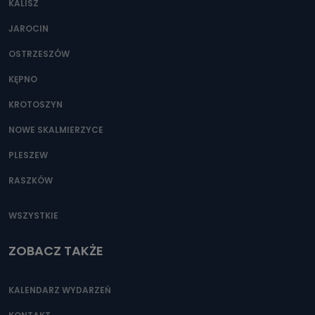
KALISZ
Można to zrobić pod numerem telefonu 62 735-51-05 lub
e-mailowo pod adresem: poczta@tvproart.pl
JAROCIN
OSTRZESZÓW
KĘPNO
KROTOSZYN
NOWE SKALMIERZYCE
PLESZEW
RASZKÓW
WSZYSTKIE
ZOBACZ TAKŻE
KALENDARZ WYDARZEŃ