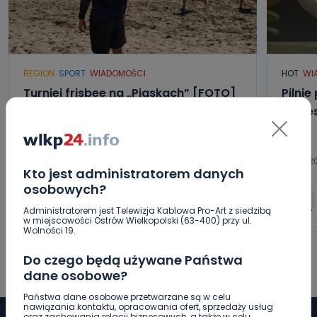
REGION
SPORT
WIADOMOŚCI
HOT
WI
Turniej frisbee na „Piaskach” [FOTO]
Pilnie
możes
09.08.2026 14:55
09.08.20
Kto jest administratorem danych
osobowych?
0
Aleksandra Barczak
Administratorem jest Telewizja Kablowa Pro-Art z siedzibą
w miejscowości Ostrów Wielkopolski (63-400) przy ul.
Wolności 19.
Do czego będą używane Państwa
dane osobowe?
Państwa dane osobowe przetwarzane są w celu
nawiązania kontaktu, opracowania ofert, sprzedaży usług
oraz zachowania relacji biznesowych, a także w celu