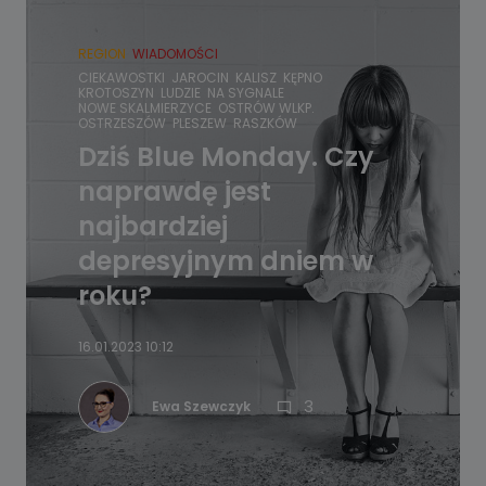
REGION
WIADOMOŚCI
CIEKAWOSTKI
JAROCIN
KALISZ
KĘPNO
KROTOSZYN
LUDZIE
NA SYGNALE
NOWE SKALMIERZYCE
OSTRÓW WLKP.
OSTRZESZÓW
PLESZEW
RASZKÓW
Dziś Blue Monday. Czy
naprawdę jest
najbardziej
depresyjnym dniem w
roku?
16.01.2023 10:12
3
Ewa Szewczyk