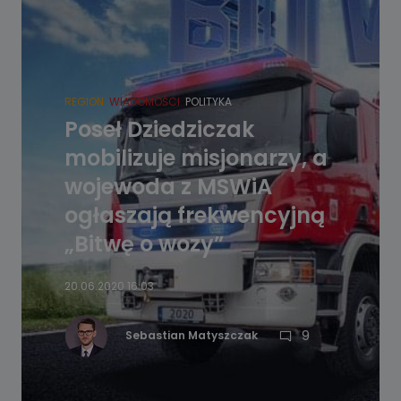
REGION
WIADOMOŚCI
POLITYKA
Poseł Dziedziczak
mobilizuje misjonarzy, a
wojewoda z MSWiA
ogłaszają frekwencyjną
„Bitwę o wozy”
20.06.2020 16:03
9
Sebastian Matyszczak