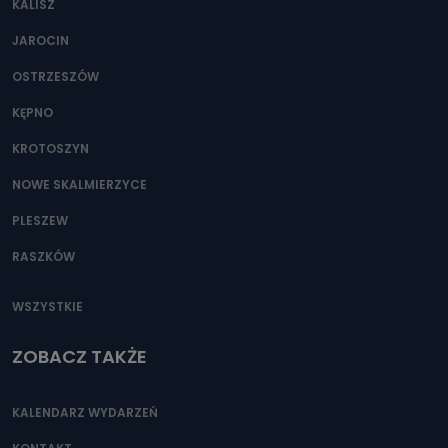
KALISZ
Można to zrobić pod numerem telefonu 62 735-51-05 lub
e-mailowo pod adresem: poczta@tvproart.pl
JAROCIN
OSTRZESZÓW
KĘPNO
KROTOSZYN
NOWE SKALMIERZYCE
PLESZEW
RASZKÓW
WSZYSTKIE
ZOBACZ TAKŻE
KALENDARZ WYDARZEŃ