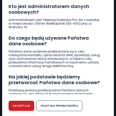
Kto jest administratorem danych
osobowych?
Pobierz logotyp
Administratorem jest Telewizja Kablowa Pro-Art z siedzibą
w miejscowości Ostrów Wielkopolski (63-400) przy ul.
Wolności 19.
LINIA INTERWENCYJNA
Do czego będą używane Państwa
661 997 997
dane osobowe?
Państwa dane osobowe przetwarzane są w celu
REDAKCJA
nawiązania kontaktu, opracowania ofert, sprzedaży usług
oraz zachowania relacji biznesowych, a także w celu
62 735 22 22
redakcja@wlkp24.info
przesyłania informacji handlowych w rozumieniu ustawy
o świadczeniu usług drogą elektroniczną.
DZIAŁ REKLAMY
Na jakiej podstawie będziemy
62 735 01 85
reklama@wlkp24.info
przetwarzać Państwa dane osobowe?
Podstawą prawną przetwarzania Państwa danych
osobowych, jest artykuł 6 Rozporządzenia Parlamentu
WIADOMOŚCI
Europejskiego i Rady (UE) 2016/679 z dnia 27 kwietnia 2016
r. w sprawie ochrony osób fizycznych w związku z
przetwarzaniem danych osobowych w sprawie
AKCEPTUJE
POLITYKA PRYWATNOŚCI
swobodnego przepływu takich danych oraz uchylenia
CIEKAWOSTKI
dyrektywy 95/46/WE (RODO).