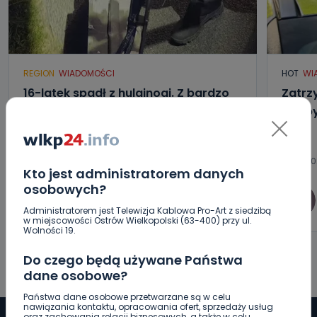
REGION
WIADOMOŚCI
HOT
WI
16-latek spadł z hulajnogi. Z bardzo
Zatrz
poważnymi obrażeniami trafił do
Służb
szpitala
10.08.2026 11:37
10.08.20
Kto jest administratorem danych
osobowych?
0
Sebastian Matyszczak
Administratorem jest Telewizja Kablowa Pro-Art z siedzibą
w miejscowości Ostrów Wielkopolski (63-400) przy ul.
Wolności 19.
Do czego będą używane Państwa
dane osobowe?
Państwa dane osobowe przetwarzane są w celu
nawiązania kontaktu, opracowania ofert, sprzedaży usług
oraz zachowania relacji biznesowych, a także w celu