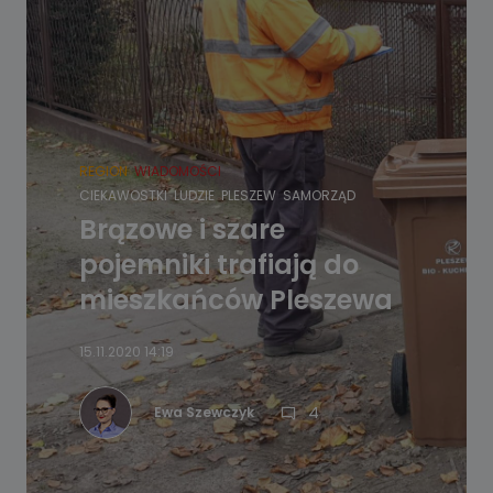
REGION
WIADOMOŚCI
CIEKAWOSTKI
LUDZIE
PLESZEW
SAMORZĄD
Brązowe i szare
pojemniki trafiają do
mieszkańców Pleszewa
15.11.2020 14:19
4
Ewa Szewczyk