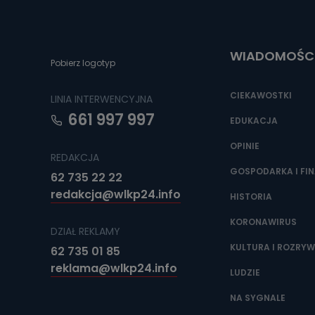
Do czasu wycof
uzasadnionego
Jakie da
WIADOMOŚC
Pobierz logotyp
Przetwarzane 
Państwa (lub z
źródeł publiczn
CIEKAWOSTKI
LINIA INTERWENCYJNA
adres korespo
oraz partnerzy
661 997 997
EDUKACJA
Jak skont
OPINIE
REDAKCJA
Można to zrob
poczta@tvproar
GOSPODARKA I FI
62 735 22 22
redakcja@wlkp24.info
HISTORIA
KORONAWIRUS
DZIAŁ REKLAMY
KULTURA I ROZRY
62 735 01 85
reklama@wlkp24.info
LUDZIE
NA SYGNALE