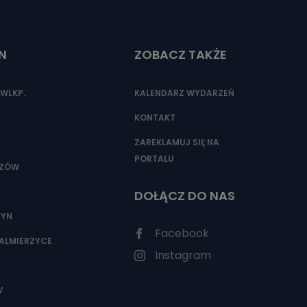
N
ZOBACZ TAKŻE
nio od
brane ze
taktowy,
WLKP.
KALENDARZ WYDARZEŃ
racownicy
KONTAKT
ZAREKLAMUJ SIĘ NA
PORTALU
SZÓW
DOŁĄCZ DO NAS
ZYN
Facebook
ALMIERZYCE
Instagram
W