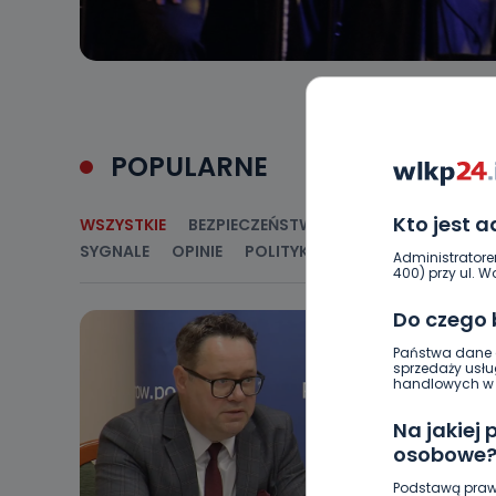
POPULARNE
Kto jest 
WSZYSTKIE
BEZPIECZEŃSTWO
CIEKAWOSTKI
E
SYGNALE
OPINIE
POLITYKA
RELIGIA
SAMORZ
Administratore
400) przy ul. Wo
Do czego
Państwa dane o
sprzedaży usłu
handlowych w r
Na jakiej
osobowe
Podstawą praw