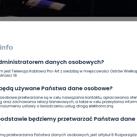
administratorem danych osobowych?
DUKACJA
GOSPODARKA I FINANSE
HISTORIA
KORONAWI
ĄD
ŚRODOWISKO
WASZE INFO
WSZYSTKICH ŚWIĘTYCH
m jest Telewizja Kablowa Pro-Art z siedzibą w miejscowości Ostrów Wielkop
lności 19.
 będą używane Państwa dane osobowe?
sobowe przetwarzane są w celu nawiązania kontaktu, opracowania ofert
g oraz zachowania relacji biznesowych, a także w celu przesyłania inform
ozumieniu ustawy o świadczeniu usług drogą elektroniczną.
 podstawie będziemy przetwarzać Państwa dane
?
ną przetwarzania Państwa danych osobowych, jest artykuł 6 Rozporządz