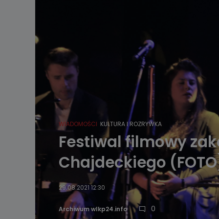
WIADOMOŚCI
KULTURA I ROZRYWKA
Festiwal filmowy za
Chajdeckiego (FOTO
29.08.2021 12:30
0
Archiwum wlkp24.info