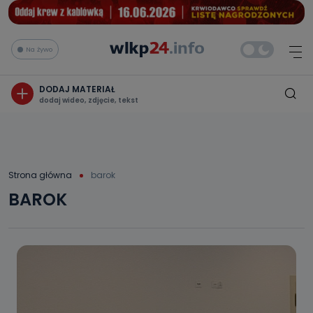
Na żywo
DODAJ MATERIAŁ
dodaj wideo, zdjęcie, tekst
Strona główna
barok
BAROK