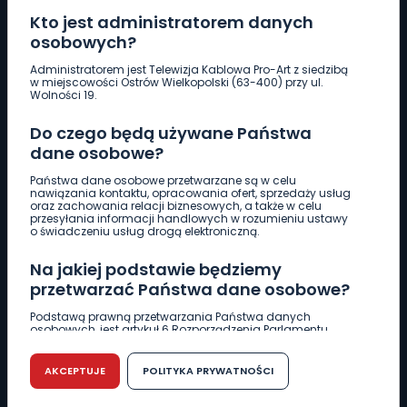
Kto jest administratorem danych
osobowych?
Pobierz logotyp
Administratorem jest Telewizja Kablowa Pro-Art z siedzibą
w miejscowości Ostrów Wielkopolski (63-400) przy ul.
Wolności 19.
LINIA INTERWENCYJNA
Do czego będą używane Państwa
661 997 997
dane osobowe?
Państwa dane osobowe przetwarzane są w celu
REDAKCJA
nawiązania kontaktu, opracowania ofert, sprzedaży usług
oraz zachowania relacji biznesowych, a także w celu
62 735 22 22
redakcja@wlkp24.info
przesyłania informacji handlowych w rozumieniu ustawy
o świadczeniu usług drogą elektroniczną.
DZIAŁ REKLAMY
Na jakiej podstawie będziemy
62 735 01 85
reklama@wlkp24.info
przetwarzać Państwa dane osobowe?
Podstawą prawną przetwarzania Państwa danych
osobowych, jest artykuł 6 Rozporządzenia Parlamentu
WIADOMOŚCI
Europejskiego i Rady (UE) 2016/679 z dnia 27 kwietnia 2016
r. w sprawie ochrony osób fizycznych w związku z
przetwarzaniem danych osobowych w sprawie
AKCEPTUJE
POLITYKA PRYWATNOŚCI
swobodnego przepływu takich danych oraz uchylenia
CIEKAWOSTKI
dyrektywy 95/46/WE (RODO).