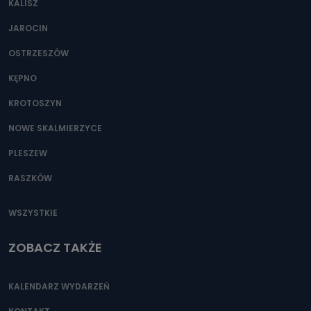
KALISZ
Można to zrobić pod numerem telefonu 62 735-51-05 lub
e-mailowo pod adresem: poczta@tvproart.pl
JAROCIN
OSTRZESZÓW
KĘPNO
KROTOSZYN
NOWE SKALMIERZYCE
PLESZEW
RASZKÓW
WSZYSTKIE
ZOBACZ TAKŻE
KALENDARZ WYDARZEŃ