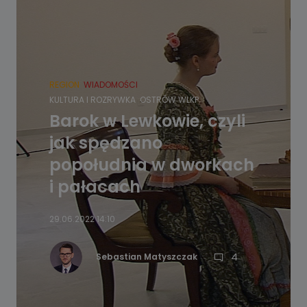
REGION
WIADOMOŚCI
KULTURA I ROZRYWKA
OSTRÓW WLKP.
Barok w Lewkowie, czyli
jak spędzano
popołudnia w dworkach
i pałacach
29.06.2022 14:10
4
Sebastian Matyszczak