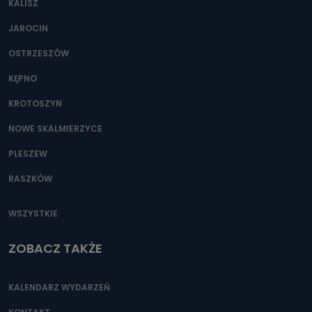
KALISZ
Można to zrobić pod numerem telefonu 62 735-51-05 lub
e-mailowo pod adresem: poczta@tvproart.pl
JAROCIN
OSTRZESZÓW
KĘPNO
KROTOSZYN
NOWE SKALMIERZYCE
PLESZEW
RASZKÓW
WSZYSTKIE
ZOBACZ TAKŻE
KALENDARZ WYDARZEŃ