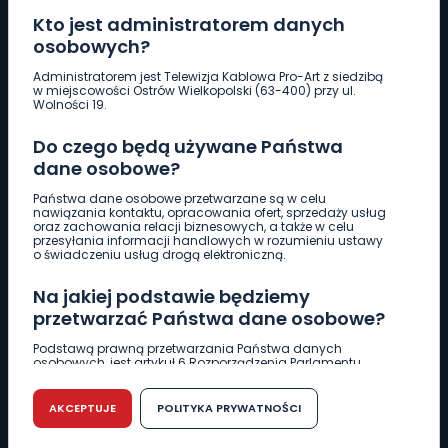
Kto jest administratorem danych
osobowych?
Pobierz logotyp
Administratorem jest Telewizja Kablowa Pro-Art z siedzibą
w miejscowości Ostrów Wielkopolski (63-400) przy ul.
Wolności 19.
LINIA INTERWENCYJNA
Do czego będą używane Państwa
661 997 997
dane osobowe?
Państwa dane osobowe przetwarzane są w celu
REDAKCJA
nawiązania kontaktu, opracowania ofert, sprzedaży usług
oraz zachowania relacji biznesowych, a także w celu
62 735 22 22
redakcja@wlkp24.info
przesyłania informacji handlowych w rozumieniu ustawy
o świadczeniu usług drogą elektroniczną.
DZIAŁ REKLAMY
Na jakiej podstawie będziemy
62 735 01 85
reklama@wlkp24.info
przetwarzać Państwa dane osobowe?
Podstawą prawną przetwarzania Państwa danych
osobowych, jest artykuł 6 Rozporządzenia Parlamentu
WIADOMOŚCI
Europejskiego i Rady (UE) 2016/679 z dnia 27 kwietnia 2016
r. w sprawie ochrony osób fizycznych w związku z
przetwarzaniem danych osobowych w sprawie
AKCEPTUJE
POLITYKA PRYWATNOŚCI
swobodnego przepływu takich danych oraz uchylenia
CIEKAWOSTKI
dyrektywy 95/46/WE (RODO).