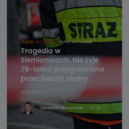
REGION
WIADOMOŚCI
KĘPNO
NA SYGNALE
Tragedia w
Siemianicach. Nie żyje
78-latka przygnieciona
przez baloty słomy
05.09.2019 11:23
0
Sebastian Matyszczak