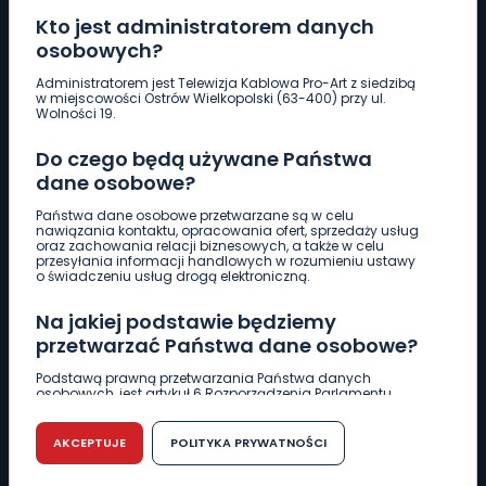
Kto jest administratorem danych
osobowych?
Pobierz logotyp
Administratorem jest Telewizja Kablowa Pro-Art z siedzibą
w miejscowości Ostrów Wielkopolski (63-400) przy ul.
Wolności 19.
LINIA INTERWENCYJNA
Do czego będą używane Państwa
661 997 997
dane osobowe?
Państwa dane osobowe przetwarzane są w celu
REDAKCJA
nawiązania kontaktu, opracowania ofert, sprzedaży usług
oraz zachowania relacji biznesowych, a także w celu
62 735 22 22
redakcja@wlkp24.info
przesyłania informacji handlowych w rozumieniu ustawy
o świadczeniu usług drogą elektroniczną.
DZIAŁ REKLAMY
Na jakiej podstawie będziemy
62 735 01 85
reklama@wlkp24.info
przetwarzać Państwa dane osobowe?
Podstawą prawną przetwarzania Państwa danych
osobowych, jest artykuł 6 Rozporządzenia Parlamentu
WIADOMOŚCI
Europejskiego i Rady (UE) 2016/679 z dnia 27 kwietnia 2016
r. w sprawie ochrony osób fizycznych w związku z
przetwarzaniem danych osobowych w sprawie
AKCEPTUJE
POLITYKA PRYWATNOŚCI
swobodnego przepływu takich danych oraz uchylenia
CIEKAWOSTKI
dyrektywy 95/46/WE (RODO).