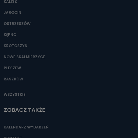
KALISZ
Można to zrobić pod numerem telefonu 62 735-51-05 lub
e-mailowo pod adresem: poczta@tvproart.pl
JAROCIN
OSTRZESZÓW
KĘPNO
KROTOSZYN
NOWE SKALMIERZYCE
PLESZEW
RASZKÓW
WSZYSTKIE
ZOBACZ TAKŻE
KALENDARZ WYDARZEŃ