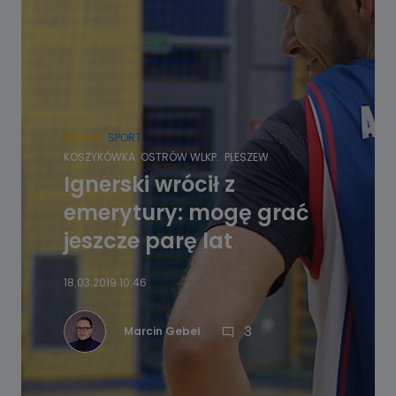
REGION
SPORT
KOSZYKÓWKA
OSTRÓW WLKP.
PLESZEW
Ignerski wrócił z
emerytury: mogę grać
jeszcze parę lat
18.03.2019 10:46
3
Marcin Gebel