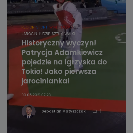
REGION
SPORT
WIADOMOŚCI
JAROCIN
LUDZIE
SZTUKI WALKI
Historyczny wyczyn!
Patrycja Adamkiewicz
pojedzie na igrzyska do
Tokio! Jako pierwsza
jarocinianka!
09.05.2021 07:23
1
Sebastian Matyszczak