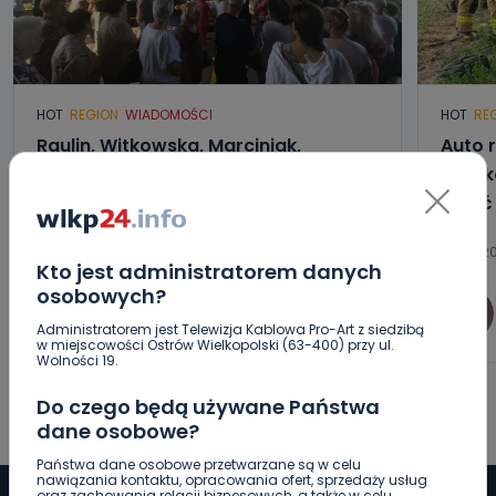
HOT
REGION
WIADOMOŚCI
HOT
RE
Raulin, Witkowska, Marciniak,
Auto r
Kowalska. „Odyseja Antonińska”
Poszk
dzień drugi [FOTO]
wyjść
07.08.2026 20:56
07.08.20
Kto jest administratorem danych
osobowych?
0
Aleksandra Barczak
Administratorem jest Telewizja Kablowa Pro-Art z siedzibą
w miejscowości Ostrów Wielkopolski (63-400) przy ul.
Wolności 19.
Do czego będą używane Państwa
dane osobowe?
Państwa dane osobowe przetwarzane są w celu
nawiązania kontaktu, opracowania ofert, sprzedaży usług
oraz zachowania relacji biznesowych, a także w celu