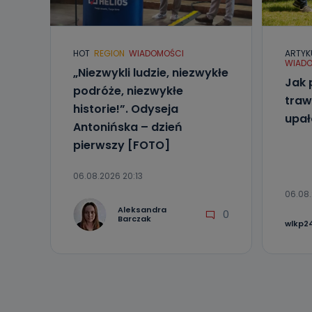
Do czasu wycof
uzasadnionego
Jakie da
HOT
REGION
WIADOMOŚCI
ARTYK
WIADO
„Niezwykli ludzie, niezwykłe
Przetwarzane 
Jak 
Państwa (lub z
podróże, niezwykłe
źródeł publiczn
traw
adres korespo
historie!”. Odyseja
oraz partnerzy
upa
Antonińska – dzień
Jak skont
pierwszy [FOTO]
Można to zrob
poczta@tvproar
06.08.2026 20:13
06.08.
Aleksandra
0
Barczak
wlkp24