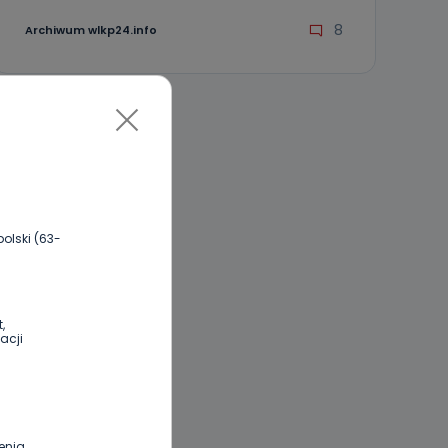
8
Archiwum wlkp24.info
olski (63-
,
acji
enia