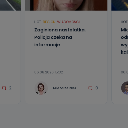
HOT
REGION
WIADOMOŚCI
HOT
Zaginiona nastolatka.
Mia
nio od
brane ze
Policja czeka na
od
taktowy,
racownicy
informacje
wyj
kal
06.08.2026 15:32
06.0
2
0
Arleta Zeidler