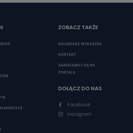
N
ZOBACZ TAKŻE
WLKP.
KALENDARZ WYDARZEŃ
KONTAKT
ZAREKLAMUJ SIĘ NA
PORTALU
SZÓW
DOŁĄCZ DO NAS
ZYN
Facebook
ALMIERZYCE
Instagram
W