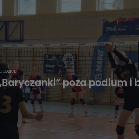
GODZICE
 „Baryczanki” poza podium i 