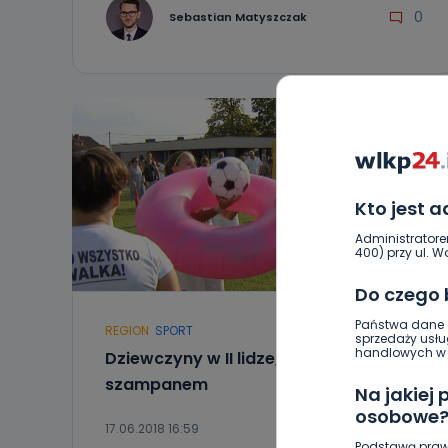
0
Sebastian Matyszczak
Kto jest 
Administratore
400) przy ul. Wo
Do czego
Państwa dane o
REGION
SPORT
sprzedaży usłu
handlowych w r
Dziewczyny w II lidze, trener polany
szampanem
Na jakiej
osobowe
17.06.2018 16:59
Podstawą praw