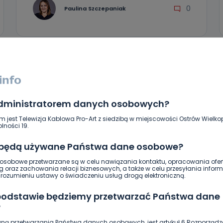
0
Paulina Szczepaniak
administratorem danych osobowych?
m jest Telewizja Kablowa Pro-Art z siedzibą w miejscowości Ostrów Wielkop
lności 19.
 będą używane Państwa dane osobowe?
sobowe przetwarzane są w celu nawiązania kontaktu, opracowania ofert
g oraz zachowania relacji biznesowych, a także w celu przesyłania inform
ozumieniu ustawy o świadczeniu usług drogą elektroniczną.
 podstawie będziemy przetwarzać Państwa dane
?
ną przetwarzania Państwa danych osobowych, jest artykuł 6 Rozporządz