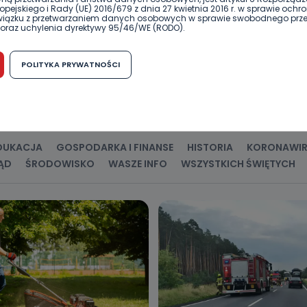
pejskiego i Rady (UE) 2016/679 z dnia 27 kwietnia 2016 r. w sprawie ochr
związku z przetwarzaniem danych osobowych w sprawie swobodnego prz
oraz uchylenia dyrektywy 95/46/WE (RODO).
możliwość cofnięcia zgody?
POLITYKA PRYWATNOŚCI
h osobowych jest dobrowolne, nie jest wymogiem ustawowym lub umo
runku zawarcia umowy. Cofnięcie zgody jest możliwe na każdym etapie i ni
dnymi negatywnymi konsekwencjami. Cofnięcia zgody można dokonać w
 (e-mail, poczta tradycyjna) tak, aby dotarła do wiadomości Telewizji 
ibą w miejscowości Ostrów Wielkopolski (63-400) przy ul. Wolności 19.
komu możemy przekazać Państwa dane?
DUKACJA
GOSPODARKA I FINANSE
HISTORIA
KORONAWI
ĄD
ŚRODOWISKO
WASZE INFO
WSZYSTKICH ŚWIĘTYCH
wa Pro-Art z siedzibą w miejscowości Ostrów Wielkopolski (63-400) przy u
uje Państwa danych osobowych podmiotom trzecim, jak również nie są on
e w procesach zautomatyzowanego profilowania.
Państwo zrobić z przekazanymi nam danymi?
zgody na przetwarzanie danych osobowych, mają Państwo prawo do żąd
wa Pro-Art z siedzibą w miejscowości Ostrów Wielkopolski (63-400) przy ul
danych osobowych dotyczących Państwa oraz uzyskania ich kopii, a tak
ia, usunięcia danych, ograniczenia ich przetwarzania oraz prawo wniesi
c ich przetwarzania.
 Państwa dane osobowe będą przechowywane?