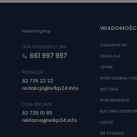
WIADOMOŚC
Pobierz logotyp
CIEKAWOSTKI
LINIA INTERWENCYJNA
661 997 997
EDUKACJA
OPINIE
REDAKCJA
GOSPODARKA I FI
62 735 22 22
redakcja@wlkp24.info
HISTORIA
KORONAWIRUS
DZIAŁ REKLAMY
KULTURA I ROZRY
62 735 01 85
reklama@wlkp24.info
LUDZIE
NA SYGNALE