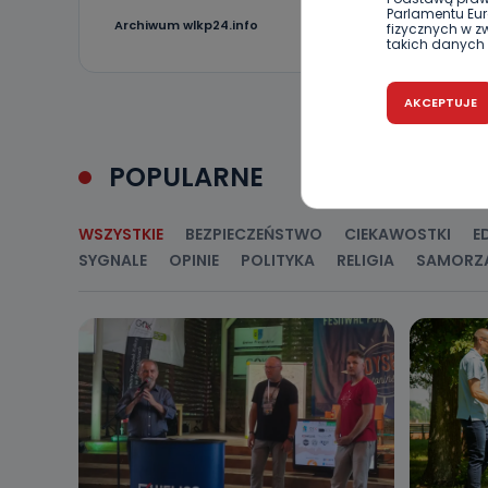
Parlamentu Euro
0
Archiwum wlkp24.info
fizycznych w 
takich danych 
Czy jest 
AKCEPTUJE
Podanie danyc
nie stanowi wa
związane z ża
POPULARNE
wybrany sposób
Pro-Art z siedz
Kiedy i 
WSZYSTKIE
BEZPIECZEŃSTWO
CIEKAWOSTKI
E
SYGNALE
OPINIE
POLITYKA
RELIGIA
SAMORZ
Telewizja Kablo
19 nie przekaz
wykorzystywan
Co mogą 
Po wyrażeniu 
Telewizji Kablo
19 dostępu do 
ich sprostowan
sprzeciwu wobe
Do kiedy