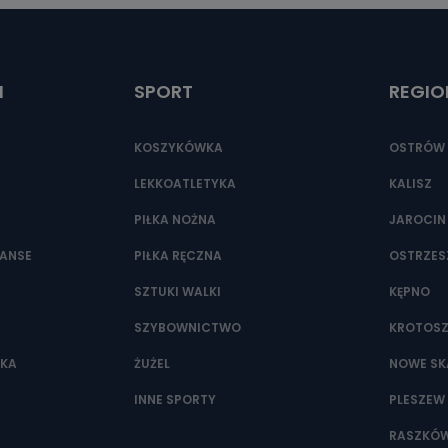
I
SPORT
REGIO
KOSZYKÓWKA
OSTRÓW 
LEKKOATLETYKA
KALISZ
PIŁKA NOŻNA
JAROCIN
NANSE
PIŁKA RĘCZNA
OSTRZE
SZTUKI WALKI
KĘPNO
SZYBOWNICTWO
KROTOS
WKA
ŻUŻEL
NOWE SK
INNE SPORTY
PLESZEW
RASZKÓ