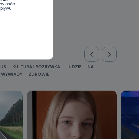
ony osób
epływu
wnym oraz
e jest to
 dowolny,
Kablowej
RUS
KULTURA I ROZRYWKA
LUDZIE
NA
WYWIADY
ZDROWIE
l. Wolności
e
ania od
. Wolności
że żądania
enia