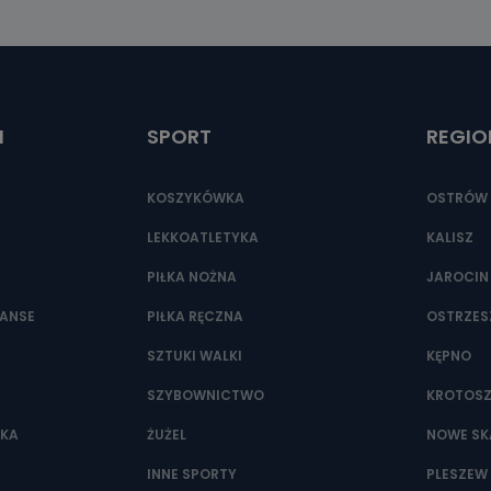
ić pod numerem telefonu 62 735-51-05 lub e-mailowo pod adresem:
t.pl
I
SPORT
REGIO
KOSZYKÓWKA
OSTRÓW 
LEKKOATLETYKA
KALISZ
PIŁKA NOŻNA
JAROCIN
NANSE
PIŁKA RĘCZNA
OSTRZE
SZTUKI WALKI
KĘPNO
SZYBOWNICTWO
KROTOS
WKA
ŻUŻEL
NOWE SK
INNE SPORTY
PLESZEW