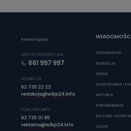
Można to zrob
poczta@tvproar
WIADOMOŚC
Pobierz logotyp
CIEKAWOSTKI
LINIA INTERWENCYJNA
661 997 997
EDUKACJA
OPINIE
REDAKCJA
GOSPODARKA I FI
62 735 22 22
redakcja@wlkp24.info
HISTORIA
KORONAWIRUS
DZIAŁ REKLAMY
KULTURA I ROZRY
62 735 01 85
reklama@wlkp24.info
LUDZIE