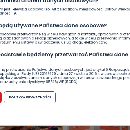
administratorem danych osobowych?
m jest Telewizja Kablowa Pro-Art z siedzibą w miejscowości Ostrów Wielkop
lności 19.
 będą używane Państwa dane osobowe?
sobowe przetwarzane są w celu nawiązania kontaktu, opracowania ofert
g oraz zachowania relacji biznesowych, a także w celu przesyłania inform
ozumieniu ustawy o świadczeniu usług drogą elektroniczną.
 podstawie będziemy przetwarzać Państwa dane
?
ną przetwarzania Państwa danych osobowych, jest artykuł 6 Rozporządz
DUKACJA
GOSPODARKA I FINANSE
HISTORIA
KORONAWI
pejskiego i Rady (UE) 2016/679 z dnia 27 kwietnia 2016 r. w sprawie ochr
związku z przetwarzaniem danych osobowych w sprawie swobodnego prz
ĄD
ŚRODOWISKO
WASZE INFO
WSZYSTKICH ŚWIĘTYCH
oraz uchylenia dyrektywy 95/46/WE (RODO).
możliwość cofnięcia zgody?
POLITYKA PRYWATNOŚCI
h osobowych jest dobrowolne, nie jest wymogiem ustawowym lub umo
runku zawarcia umowy. Cofnięcie zgody jest możliwe na każdym etapie i ni
dnymi negatywnymi konsekwencjami. Cofnięcia zgody można dokonać w
 (e-mail, poczta tradycyjna) tak, aby dotarła do wiadomości Telewizji 
ibą w miejscowości Ostrów Wielkopolski (63-400) przy ul. Wolności 19.