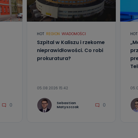
l. Wolności
e
HOT
REGION
WIADOMOŚCI
HOT
ania od
Szpital w Kaliszu i rzekome
„Ma
. Wolności
nieprawidłowości. Co robi
pr
że żądania
enia
prokuratura?
pr
Tel
05.08.2026 15:42
05.
Sebastian
0
0
nio od
Matyszczak
brane ze
taktowy,
racownicy