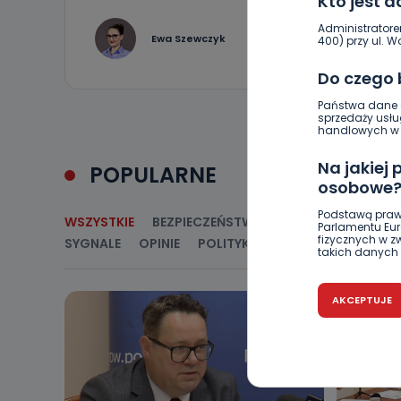
Kto jest 
Administratore
2
Ewa Szewczyk
400) przy ul. Wo
Do czego
Państwa dane o
sprzedaży usłu
handlowych w r
Na jakiej
POPULARNE
osobowe
Podstawą praw
WSZYSTKIE
BEZPIECZEŃSTWO
CIEKAWOSTKI
E
Parlamentu Euro
fizycznych w 
SYGNALE
OPINIE
POLITYKA
RELIGIA
SAMORZ
takich danych 
Czy jest 
AKCEPTUJE
Podanie danyc
nie stanowi wa
związane z ża
wybrany sposób
Pro-Art z siedz