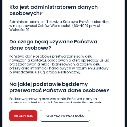
Kto jest administratorem danych
osobowych?
Pobierz logotyp
Administratorem jest Telewizja Kablowa Pro-Art z siedzibą
w miejscowości Ostrów Wielkopolski (63-400) przy ul.
Wolności 19.
LINIA INTERWENCYJNA
Do czego będą używane Państwa
661 997 997
dane osobowe?
Państwa dane osobowe przetwarzane są w celu
REDAKCJA
nawiązania kontaktu, opracowania ofert, sprzedaży usług
oraz zachowania relacji biznesowych, a także w celu
62 735 22 22
redakcja@wlkp24.info
przesyłania informacji handlowych w rozumieniu ustawy
o świadczeniu usług drogą elektroniczną.
DZIAŁ REKLAMY
Na jakiej podstawie będziemy
62 735 01 85
reklama@wlkp24.info
przetwarzać Państwa dane osobowe?
Podstawą prawną przetwarzania Państwa danych
osobowych, jest artykuł 6 Rozporządzenia Parlamentu
WIADOMOŚCI
Europejskiego i Rady (UE) 2016/679 z dnia 27 kwietnia 2016
r. w sprawie ochrony osób fizycznych w związku z
przetwarzaniem danych osobowych w sprawie
AKCEPTUJE
POLITYKA PRYWATNOŚCI
swobodnego przepływu takich danych oraz uchylenia
CIEKAWOSTKI
dyrektywy 95/46/WE (RODO).