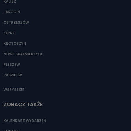
KALISZ
Można to zrobić pod numerem telefonu 62 735-51-05 lub
e-mailowo pod adresem: poczta@tvproart.pl
JAROCIN
OSTRZESZÓW
KĘPNO
KROTOSZYN
NOWE SKALMIERZYCE
PLESZEW
RASZKÓW
WSZYSTKIE
ZOBACZ TAKŻE
KALENDARZ WYDARZEŃ