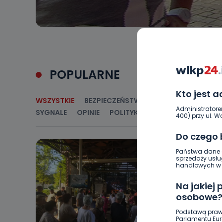
POPULARNE
Kto jest 
WSZYSTKIE
BEZPIECZEŃSTWO
CIEKAWOSTKI
E
Administratore
SYGNALE
OPINIE
POLITYKA
RELIGIA
SAMORZ
400) przy ul. Wo
Do czego
Państwa dane o
sprzedaży usłu
handlowych w r
Na jakiej
osobowe
Podstawą praw
Parlamentu Euro