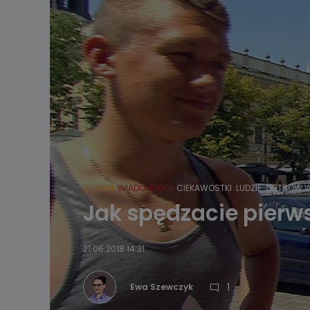
REGION
WIADOMOŚCI
CIEKAWOSTKI
LUDZIE
OSTRÓW W
Jak spędzacie pierw
21.06.2018 14:31
1
Ewa Szewczyk