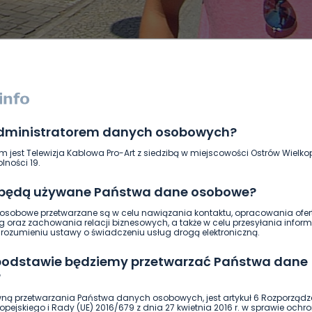
administratorem danych osobowych?
DUKACJA
GOSPODARKA I FINANSE
HISTORIA
KORONAWI
m jest Telewizja Kablowa Pro-Art z siedzibą w miejscowości Ostrów Wielkop
ĄD
ŚRODOWISKO
WASZE INFO
WSZYSTKICH ŚWIĘTYCH
lności 19.
 będą używane Państwa dane osobowe?
sobowe przetwarzane są w celu nawiązania kontaktu, opracowania ofert
g oraz zachowania relacji biznesowych, a także w celu przesyłania inform
ozumieniu ustawy o świadczeniu usług drogą elektroniczną.
 podstawie będziemy przetwarzać Państwa dane
?
ną przetwarzania Państwa danych osobowych, jest artykuł 6 Rozporządz
pejskiego i Rady (UE) 2016/679 z dnia 27 kwietnia 2016 r. w sprawie ochr