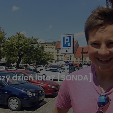
LKP.
szy dzień lata? [SONDA]