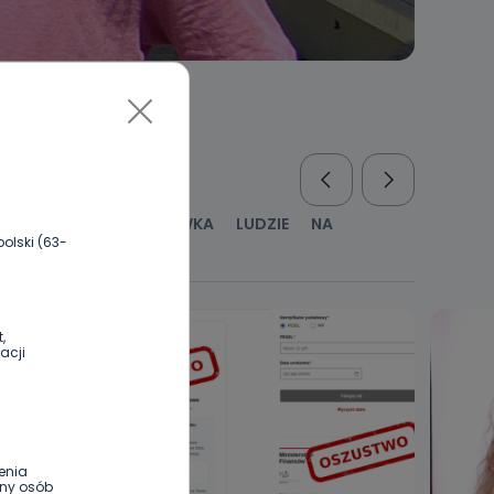
RUS
KULTURA I ROZRYWKA
LUDZIE
NA
olski (63-
WYWIADY
ZDROWIE
,
acji
enia
ony osób