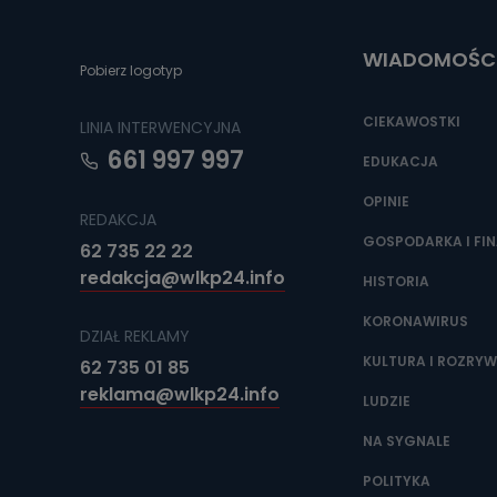
Do czasu wycof
uzasadnionego
WIADOMOŚC
Jakie da
Pobierz logotyp
Przetwarzane 
Państwa (lub z
CIEKAWOSTKI
LINIA INTERWENCYJNA
źródeł publiczn
adres korespo
661 997 997
oraz partnerzy
EDUKACJA
OPINIE
Jak skont
REDAKCJA
Można to zrob
GOSPODARKA I FI
62 735 22 22
poczta@tvproar
redakcja@wlkp24.info
HISTORIA
KORONAWIRUS
DZIAŁ REKLAMY
KULTURA I ROZRY
62 735 01 85
reklama@wlkp24.info
LUDZIE
NA SYGNALE
POLITYKA