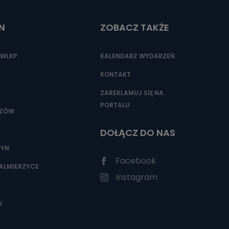
N
ZOBACZ TAKŻE
nio od
brane ze
WLKP.
KALENDARZ WYDARZEŃ
taktowy,
racownicy
KONTAKT
ZAREKLAMUJ SIĘ NA
PORTALU
SZÓW
DOŁĄCZ DO NAS
ZYN
Facebook
ALMIERZYCE
Instagram
W