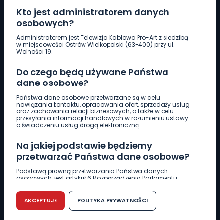
Kto jest administratorem danych
osobowych?
Pobierz logotyp
Administratorem jest Telewizja Kablowa Pro-Art z siedzibą
w miejscowości Ostrów Wielkopolski (63-400) przy ul.
Wolności 19.
LINIA INTERWENCYJNA
Do czego będą używane Państwa
661 997 997
dane osobowe?
Państwa dane osobowe przetwarzane są w celu
REDAKCJA
nawiązania kontaktu, opracowania ofert, sprzedaży usług
oraz zachowania relacji biznesowych, a także w celu
62 735 22 22
redakcja@wlkp24.info
przesyłania informacji handlowych w rozumieniu ustawy
o świadczeniu usług drogą elektroniczną.
DZIAŁ REKLAMY
Na jakiej podstawie będziemy
62 735 01 85
reklama@wlkp24.info
przetwarzać Państwa dane osobowe?
Podstawą prawną przetwarzania Państwa danych
osobowych, jest artykuł 6 Rozporządzenia Parlamentu
WIADOMOŚCI
Europejskiego i Rady (UE) 2016/679 z dnia 27 kwietnia 2016
r. w sprawie ochrony osób fizycznych w związku z
przetwarzaniem danych osobowych w sprawie
AKCEPTUJE
POLITYKA PRYWATNOŚCI
swobodnego przepływu takich danych oraz uchylenia
CIEKAWOSTKI
dyrektywy 95/46/WE (RODO).