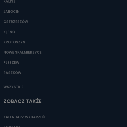
KALISZ
Można to zrobić pod numerem telefonu 62 735-51-05 lub
e-mailowo pod adresem: poczta@tvproart.pl
JAROCIN
OSTRZESZÓW
KĘPNO
KROTOSZYN
NOWE SKALMIERZYCE
PLESZEW
RASZKÓW
WSZYSTKIE
ZOBACZ TAKŻE
KALENDARZ WYDARZEŃ