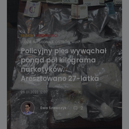
REGION
WIADOMOŚCI
LUDZIE
NA SYGNALE
OSTRÓW WLKP.
Policyjny pies wywąchał
ponad pół kilograma
narkotyków.
Aresztowano 27-latka
26.01.2023 12:07
2
Ewa Szewczyk