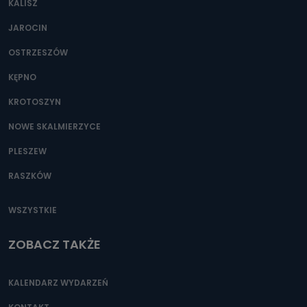
KALISZ
Można to zrobić pod numerem telefonu 62 735-51-05 lub
e-mailowo pod adresem: poczta@tvproart.pl
JAROCIN
OSTRZESZÓW
KĘPNO
KROTOSZYN
NOWE SKALMIERZYCE
PLESZEW
RASZKÓW
WSZYSTKIE
ZOBACZ TAKŻE
KALENDARZ WYDARZEŃ