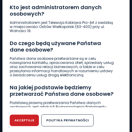
Kto jest administratorem danych
osobowych?
Pobierz logotyp
Administratorem jest Telewizja Kablowa Pro-Art z siedzibą
w miejscowości Ostrów Wielkopolski (63-400) przy ul.
Wolności 19.
LINIA INTERWENCYJNA
Do czego będą używane Państwa
661 997 997
dane osobowe?
Państwa dane osobowe przetwarzane są w celu
REDAKCJA
nawiązania kontaktu, opracowania ofert, sprzedaży usług
oraz zachowania relacji biznesowych, a także w celu
62 735 22 22
redakcja@wlkp24.info
przesyłania informacji handlowych w rozumieniu ustawy
o świadczeniu usług drogą elektroniczną.
DZIAŁ REKLAMY
Na jakiej podstawie będziemy
62 735 01 85
reklama@wlkp24.info
przetwarzać Państwa dane osobowe?
Podstawą prawną przetwarzania Państwa danych
osobowych, jest artykuł 6 Rozporządzenia Parlamentu
WIADOMOŚCI
Europejskiego i Rady (UE) 2016/679 z dnia 27 kwietnia 2016
r. w sprawie ochrony osób fizycznych w związku z
przetwarzaniem danych osobowych w sprawie
AKCEPTUJE
POLITYKA PRYWATNOŚCI
swobodnego przepływu takich danych oraz uchylenia
CIEKAWOSTKI
dyrektywy 95/46/WE (RODO).