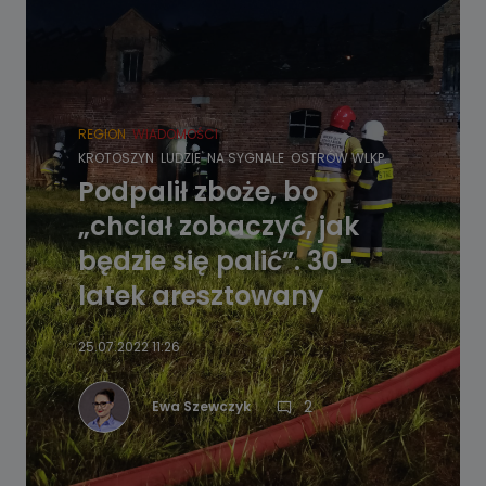
REGION
WIADOMOŚCI
KROTOSZYN
LUDZIE
NA SYGNALE
OSTRÓW WLKP.
Podpalił zboże, bo
„chciał zobaczyć, jak
będzie się palić”. 30-
latek aresztowany
25.07.2022 11:26
2
Ewa Szewczyk