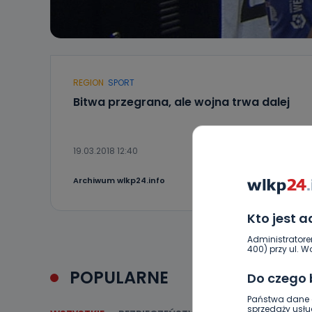
REGION
SPORT
Bitwa przegrana, ale wojna trwa dalej
19.03.2018 12:40
3
Archiwum wlkp24.info
Kto jest 
Administratore
400) przy ul. Wo
POPULARNE
Do czego
Państwa dane o
sprzedaży usłu