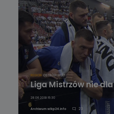
REGION
OSTRÓW WLKP.
Liga Mistrzów nie dl
28.06.2018 15:30
23
Archiwum wlkp24.info