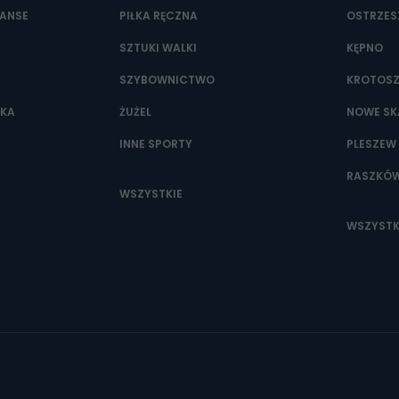
NANSE
PIŁKA RĘCZNA
OSTRZE
SZTUKI WALKI
KĘPNO
SZYBOWNICTWO
KROTOS
WKA
ŻUŻEL
NOWE SK
INNE SPORTY
PLESZEW
RASZKÓ
WSZYSTKIE
WSZYSTK