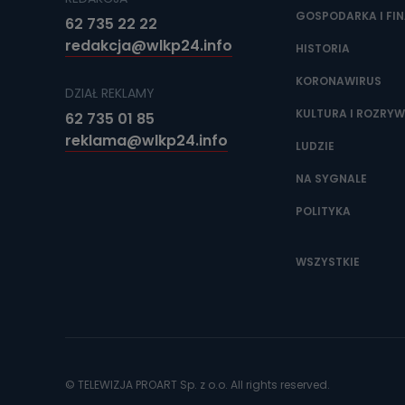
GOSPODARKA I FI
62 735 22 22
redakcja@wlkp24.info
HISTORIA
KORONAWIRUS
DZIAŁ REKLAMY
KULTURA I ROZRY
62 735 01 85
reklama@wlkp24.info
LUDZIE
NA SYGNALE
POLITYKA
WSZYSTKIE
© TELEWIZJA PROART Sp. z o.o. All rights reserved.