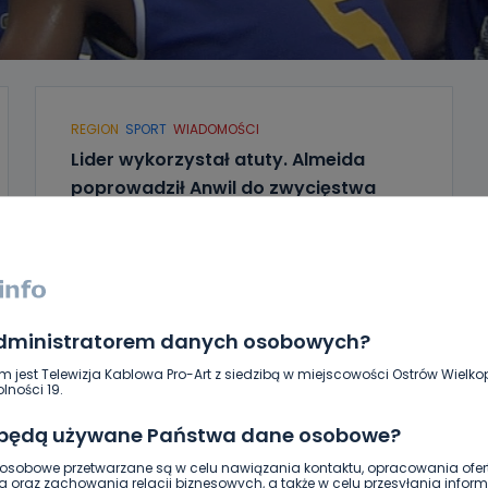
REGION
SPORT
WIADOMOŚCI
Lider wykorzystał atuty. Almeida
poprowadził Anwil do zwycięstwa
18.03.2018 17:23
5
Archiwum wlkp24.info
administratorem danych osobowych?
m jest Telewizja Kablowa Pro-Art z siedzibą w miejscowości Ostrów Wielkop
lności 19.
 będą używane Państwa dane osobowe?
sobowe przetwarzane są w celu nawiązania kontaktu, opracowania ofert
g oraz zachowania relacji biznesowych, a także w celu przesyłania inform