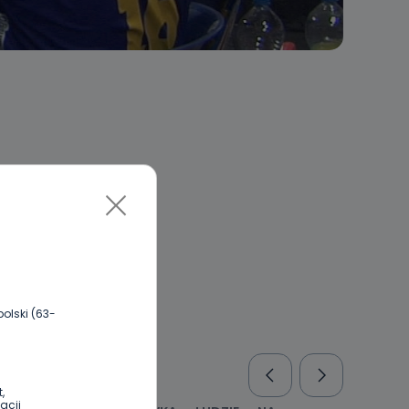
olski (63-
,
acji