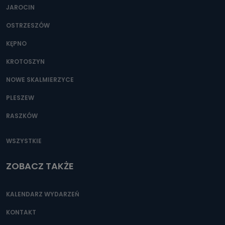
Można to zrobić pod numerem telefonu 62 735-51-05 lub
JAROCIN
e-mailowo pod adresem: poczta@tvproart.pl
OSTRZESZÓW
KĘPNO
KROTOSZYN
NOWE SKALMIERZYCE
PLESZEW
RASZKÓW
WSZYSTKIE
ZOBACZ TAKŻE
KALENDARZ WYDARZEŃ
KONTAKT