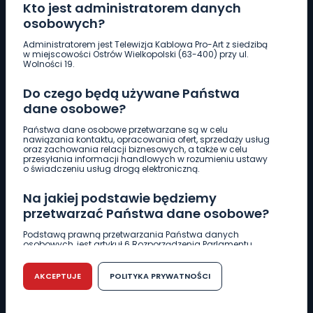
Kto jest administratorem danych
osobowych?
Pobierz logotyp
Administratorem jest Telewizja Kablowa Pro-Art z siedzibą
w miejscowości Ostrów Wielkopolski (63-400) przy ul.
Wolności 19.
LINIA INTERWENCYJNA
661 997 997
Do czego będą używane Państwa
dane osobowe?
REDAKCJA
Państwa dane osobowe przetwarzane są w celu
nawiązania kontaktu, opracowania ofert, sprzedaży usług
62 735 22 22
redakcja@wlkp24.info
oraz zachowania relacji biznesowych, a także w celu
przesyłania informacji handlowych w rozumieniu ustawy
o świadczeniu usług drogą elektroniczną.
DZIAŁ REKLAMY
Na jakiej podstawie będziemy
62 735 01 85
reklama@wlkp24.info
przetwarzać Państwa dane osobowe?
Podstawą prawną przetwarzania Państwa danych
WIADOMOŚCI
osobowych, jest artykuł 6 Rozporządzenia Parlamentu
Europejskiego i Rady (UE) 2016/679 z dnia 27 kwietnia 2016
r. w sprawie ochrony osób fizycznych w związku z
przetwarzaniem danych osobowych w sprawie
AKCEPTUJE
POLITYKA PRYWATNOŚCI
CIEKAWOSTKI
swobodnego przepływu takich danych oraz uchylenia
dyrektywy 95/46/WE (RODO).
EDUKACJA