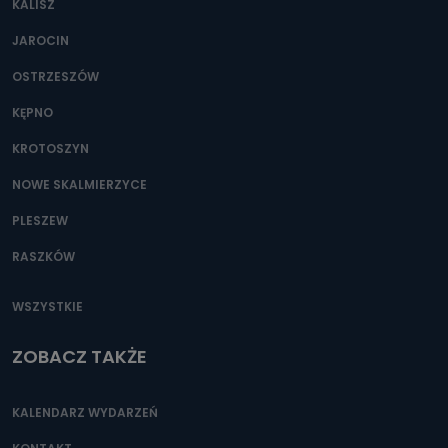
KALISZ
Można to zrobić pod numerem telefonu 62 735-51-05 lub
e-mailowo pod adresem: poczta@tvproart.pl
JAROCIN
OSTRZESZÓW
KĘPNO
KROTOSZYN
NOWE SKALMIERZYCE
PLESZEW
RASZKÓW
WSZYSTKIE
ZOBACZ TAKŻE
KALENDARZ WYDARZEŃ