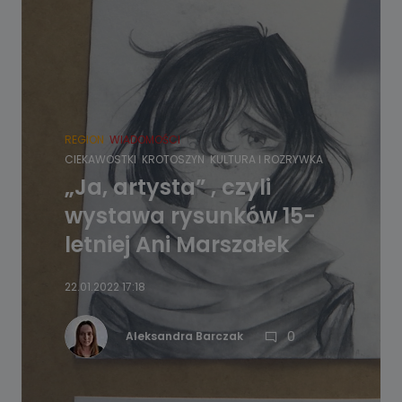
REGION
WIADOMOŚCI
CIEKAWOSTKI
KROTOSZYN
KULTURA I ROZRYWKA
„Ja, artysta” , czyli
wystawa rysunków 15-
letniej Ani Marszałek
22.01.2022 17:18
0
Aleksandra Barczak