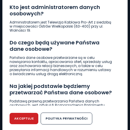
Kto jest administratorem danych
osobowych?
Pobierz logotyp
Administratorem jest Telewizja Kablowa Pro-Art z siedzibą
w miejscowości Ostrów Wielkopolski (63-400) przy ul.
Wolności 19.
LINIA INTERWENCYJNA
Do czego będą używane Państwa
661 997 997
dane osobowe?
Państwa dane osobowe przetwarzane są w celu
REDAKCJA
nawiązania kontaktu, opracowania ofert, sprzedaży usług
oraz zachowania relacji biznesowych, a także w celu
62 735 22 22
redakcja@wlkp24.info
przesyłania informacji handlowych w rozumieniu ustawy
o świadczeniu usług drogą elektroniczną.
DZIAŁ REKLAMY
Na jakiej podstawie będziemy
62 735 01 85
reklama@wlkp24.info
przetwarzać Państwa dane osobowe?
Podstawą prawną przetwarzania Państwa danych
osobowych, jest artykuł 6 Rozporządzenia Parlamentu
WIADOMOŚCI
Europejskiego i Rady (UE) 2016/679 z dnia 27 kwietnia 2016
r. w sprawie ochrony osób fizycznych w związku z
przetwarzaniem danych osobowych w sprawie
AKCEPTUJE
POLITYKA PRYWATNOŚCI
swobodnego przepływu takich danych oraz uchylenia
CIEKAWOSTKI
dyrektywy 95/46/WE (RODO).