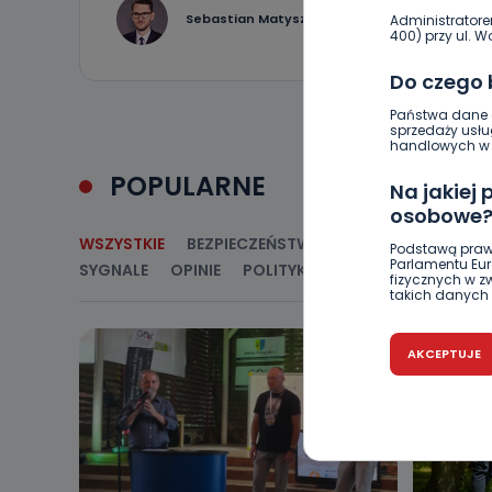
12
Sebastian Matyszczak
Administratore
400) przy ul. Wo
Do czego
Państwa dane o
sprzedaży usłu
handlowych w r
POPULARNE
Na jakiej
osobowe
WSZYSTKIE
BEZPIECZEŃSTWO
CIEKAWOSTKI
E
Podstawą praw
Parlamentu Euro
SYGNALE
OPINIE
POLITYKA
RELIGIA
SAMORZ
fizycznych w 
takich danych 
Czy jest 
AKCEPTUJE
Podanie danyc
nie stanowi wa
związane z ża
wybrany sposób
Pro-Art z siedz
Kiedy i 