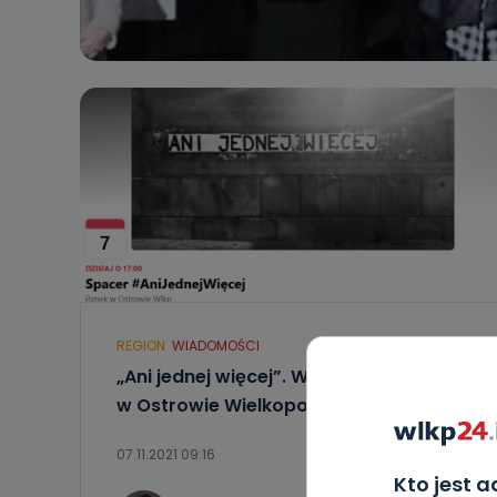
REGION
WIADOMOŚCI
„Ani jednej więcej”. W niedzielę protest
w Ostrowie Wielkopolskim
07.11.2021 09:16
Kto jest 