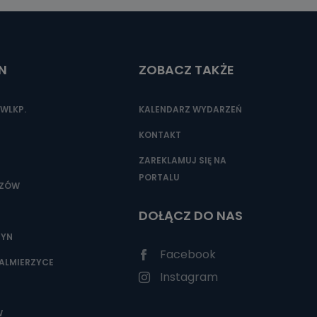
N
ZOBACZ TAKŻE
WLKP.
KALENDARZ WYDARZEŃ
KONTAKT
ZAREKLAMUJ SIĘ NA
PORTALU
SZÓW
DOŁĄCZ DO NAS
ZYN
Facebook
ALMIERZYCE
Instagram
W