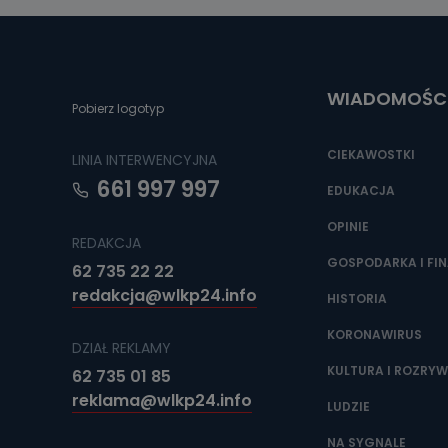
Można to zrob
poczta@tvproar
WIADOMOŚC
Pobierz logotyp
CIEKAWOSTKI
LINIA INTERWENCYJNA
661 997 997
EDUKACJA
OPINIE
REDAKCJA
GOSPODARKA I FI
62 735 22 22
redakcja@wlkp24.info
HISTORIA
KORONAWIRUS
DZIAŁ REKLAMY
KULTURA I ROZRY
62 735 01 85
reklama@wlkp24.info
LUDZIE
NA SYGNALE