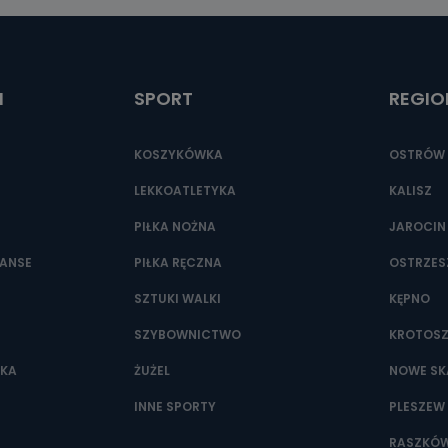
ić pod numerem telefonu 62 735-51-05 lub e-mailowo pod adresem:
t.pl
I
SPORT
REGIO
KOSZYKÓWKA
OSTRÓW 
LEKKOATLETYKA
KALISZ
PIŁKA NOŻNA
JAROCIN
NANSE
PIŁKA RĘCZNA
OSTRZE
SZTUKI WALKI
KĘPNO
SZYBOWNICTWO
KROTOS
WKA
ŻUŻEL
NOWE SK
INNE SPORTY
PLESZEW
RASZKÓ