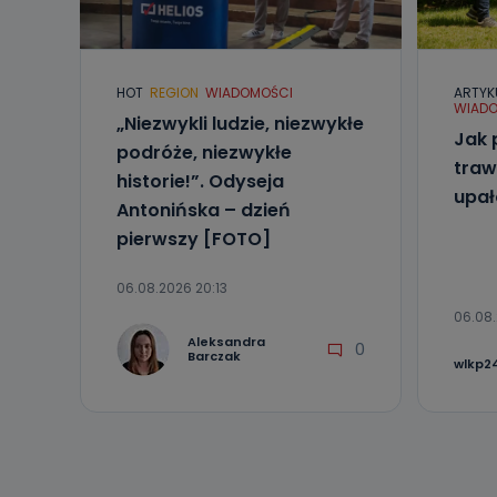
Telewizja Kablo
19 nie przekaz
wykorzystywan
HOT
REGION
WIADOMOŚCI
ARTYK
Co mogą 
WIADO
„Niezwykli ludzie, niezwykłe
Po wyrażeniu 
Jak 
Telewizji Kablo
podróże, niezwykłe
19 dostępu do 
traw
historie!”. Odyseja
ich sprostowan
upa
sprzeciwu wobe
Antonińska – dzień
pierwszy [FOTO]
Do kiedy
Do czasu wycof
06.08.2026 20:13
uzasadnionego
06.08.
Jakie da
Aleksandra
0
Barczak
wlkp24
Przetwarzane 
Państwa (lub z
źródeł publiczn
adres korespo
oraz partnerzy
Jak skont