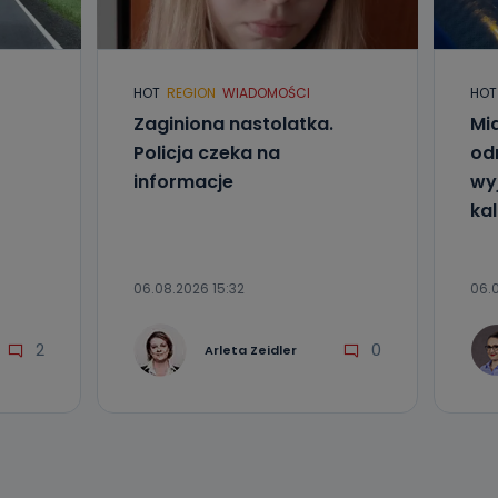
l. Wolności
e
HOT
REGION
WIADOMOŚCI
HOT
Zaginiona nastolatka.
Mia
ania od
. Wolności
Policja czeka na
od
że żądania
informacje
wyj
enia
kal
06.08.2026 15:32
06.0
2
0
Arleta Zeidler
nio od
brane ze
taktowy,
racownicy