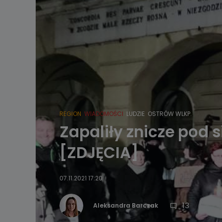
REGION
WIADOMOŚCI
LUDZIE
OSTRÓW WLKP.
Zapaliły znicze pod s
[ZDJĘCIA]
07.11.2021 17:20
13
Aleksandra Barczak