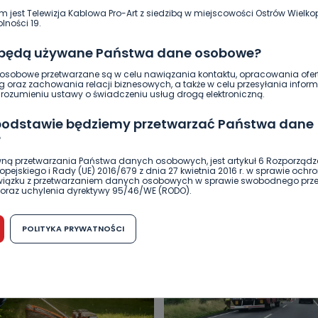
m jest Telewizja Kablowa Pro-Art z siedzibą w miejscowości Ostrów Wielkop
lności 19.
 będą używane Państwa dane osobowe?
sobowe przetwarzane są w celu nawiązania kontaktu, opracowania ofert
g oraz zachowania relacji biznesowych, a także w celu przesyłania inform
ozumieniu ustawy o świadczeniu usług drogą elektroniczną.
 podstawie będziemy przetwarzać Państwa dane
?
DUKACJA
GOSPODARKA I FINANSE
HISTORIA
KORONAWI
ną przetwarzania Państwa danych osobowych, jest artykuł 6 Rozporządz
pejskiego i Rady (UE) 2016/679 z dnia 27 kwietnia 2016 r. w sprawie ochr
ĄD
ŚRODOWISKO
WASZE INFO
WSZYSTKICH ŚWIĘTYCH
związku z przetwarzaniem danych osobowych w sprawie swobodnego prz
oraz uchylenia dyrektywy 95/46/WE (RODO).
możliwość cofnięcia zgody?
POLITYKA PRYWATNOŚCI
h osobowych jest dobrowolne, nie jest wymogiem ustawowym lub umo
runku zawarcia umowy. Cofnięcie zgody jest możliwe na każdym etapie i ni
dnymi negatywnymi konsekwencjami. Cofnięcia zgody można dokonać w
 (e-mail, poczta tradycyjna) tak, aby dotarła do wiadomości Telewizji 
ibą w miejscowości Ostrów Wielkopolski (63-400) przy ul. Wolności 19.
komu możemy przekazać Państwa dane?