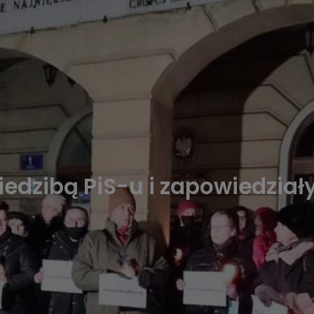
iedzibą PiS-u i zapowiedziały