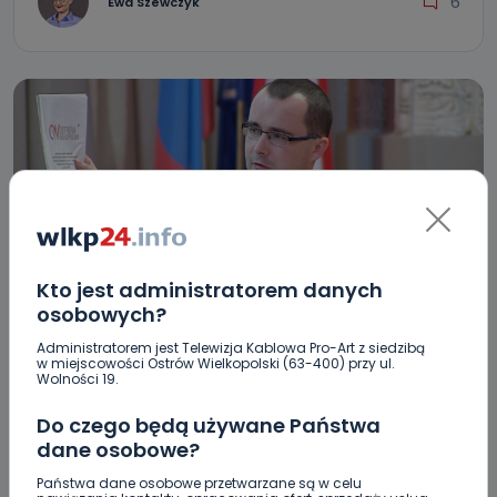
6
Ewa Szewczyk
Kto jest administratorem danych
osobowych?
REGION
WIADOMOŚCI
Administratorem jest Telewizja Kablowa Pro-Art z siedzibą
Dyskusja nad „podwyżką śmieciową”.
w miejscowości Ostrów Wielkopolski (63-400) przy ul.
Wolności 19.
Zapłacimy 7 zł więcej
Do czego będą używane Państwa
28.12.2018 11:18
dane osobowe?
Państwa dane osobowe przetwarzane są w celu
34
Marcin Gebel