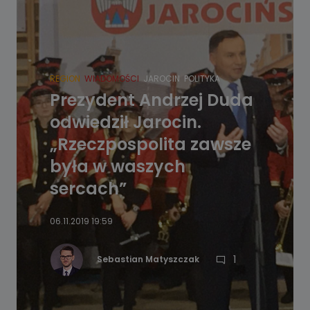
REGION
WIADOMOŚCI
JAROCIN
POLITYKA
Prezydent Andrzej Duda
odwiedził Jarocin.
„Rzeczpospolita zawsze
była w waszych
sercach”
06.11.2019 19:59
1
Sebastian Matyszczak