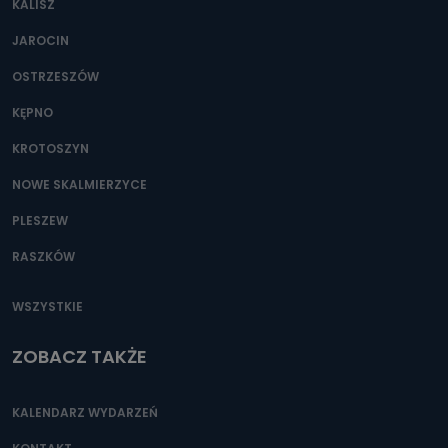
KALISZ
Można to zrobić pod numerem telefonu 62 735-51-05 lub
e-mailowo pod adresem: poczta@tvproart.pl
JAROCIN
OSTRZESZÓW
KĘPNO
KROTOSZYN
NOWE SKALMIERZYCE
PLESZEW
RASZKÓW
WSZYSTKIE
ZOBACZ TAKŻE
KALENDARZ WYDARZEŃ