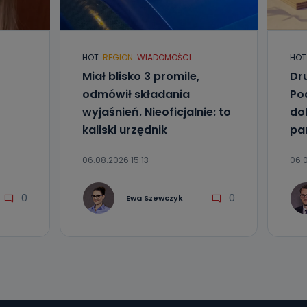
l. Wolności
e
HOT
REGION
WIADOMOŚCI
HOT
ania od
Miał blisko 3 promile,
Dr
. Wolności
odmówił składania
Po
że żądania
enia
wyjaśnień. Nieoficjalnie: to
do
kaliski urzędnik
pa
06.08.2026 15:13
06.0
0
0
Ewa Szewczyk
nio od
brane ze
taktowy,
racownicy