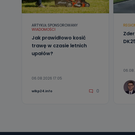
Telewizja Kablo
19 nie przekaz
wykorzystywan
Co mogą 
ARTYKUŁ SPONSOROWANY
REGIO
WIADOMOŚCI
Po wyrażeniu 
Zder
Telewizji Kablo
Jak prawidłowo kosić
DK25
19 dostępu do 
trawę w czasie letnich
ich sprostowan
sprzeciwu wobe
upałów?
Do kiedy
06.08.
Do czasu wycof
uzasadnionego
06.08.2026 17:05
Jakie da
0
wlkp24.info
Przetwarzane 
Państwa (lub z
źródeł publiczn
adres korespo
oraz partnerzy
Jak skont