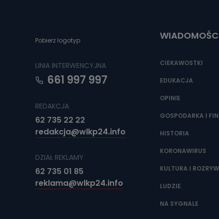
Można to zrob
poczta@tvproar
WIADOMOŚC
Pobierz logotyp
CIEKAWOSTKI
LINIA INTERWENCYJNA
661 997 997
EDUKACJA
OPINIE
REDAKCJA
GOSPODARKA I FI
62 735 22 22
redakcja@wlkp24.info
HISTORIA
KORONAWIRUS
DZIAŁ REKLAMY
KULTURA I ROZRY
62 735 01 85
reklama@wlkp24.info
LUDZIE
NA SYGNALE