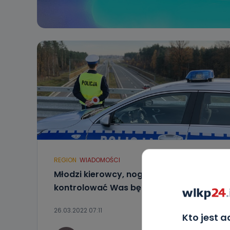
REGION
WIADOMOŚCI
Młodzi kierowcy, noga z gazu! Dziś
kontrolować Was będzie policja
26.03.2022 07:11
Kto jest 