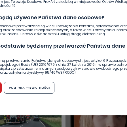
m jest Telewizja Kablowa Pro-Art z siedzibą w miejscowości Ostrów Wielkop
lności 19.
 będą używane Państwa dane osobowe?
sobowe przetwarzane są w celu nawiązania kontaktu, opracowania ofert
g oraz zachowania relacji biznesowych, a także w celu przesyłania inform
ozumieniu ustawy o świadczeniu usług drogą elektroniczną.
 podstawie będziemy przetwarzać Państwa dane
?
ną przetwarzania Państwa danych osobowych, jest artykuł 6 Rozporządz
DUKACJA
GOSPODARKA I FINANSE
HISTORIA
KORONAWI
pejskiego i Rady (UE) 2016/679 z dnia 27 kwietnia 2016 r. w sprawie ochr
związku z przetwarzaniem danych osobowych w sprawie swobodnego prz
ĄD
ŚRODOWISKO
WASZE INFO
WSZYSTKICH ŚWIĘTYCH
oraz uchylenia dyrektywy 95/46/WE (RODO).
możliwość cofnięcia zgody?
POLITYKA PRYWATNOŚCI
h osobowych jest dobrowolne, nie jest wymogiem ustawowym lub umo
runku zawarcia umowy. Cofnięcie zgody jest możliwe na każdym etapie i ni
dnymi negatywnymi konsekwencjami. Cofnięcia zgody można dokonać w
 (e-mail, poczta tradycyjna) tak, aby dotarła do wiadomości Telewizji 
ibą w miejscowości Ostrów Wielkopolski (63-400) przy ul. Wolności 19.
komu możemy przekazać Państwa dane?