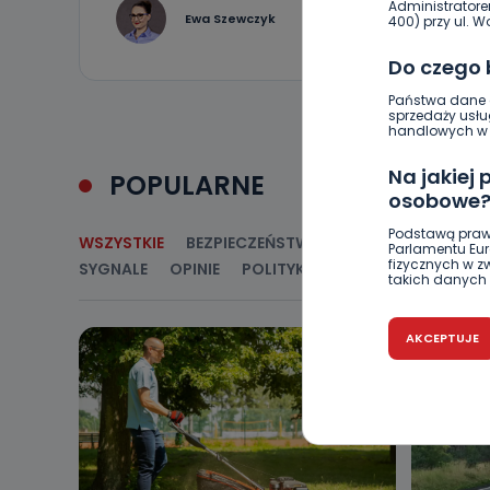
Administratore
0
Ewa Szewczyk
400) przy ul. Wo
Do czego
Państwa dane o
sprzedaży usłu
handlowych w r
Na jakiej
POPULARNE
osobowe
Podstawą praw
WSZYSTKIE
BEZPIECZEŃSTWO
CIEKAWOSTKI
E
Parlamentu Euro
fizycznych w 
SYGNALE
OPINIE
POLITYKA
RELIGIA
SAMORZ
takich danych 
Czy jest 
AKCEPTUJE
Podanie danyc
nie stanowi wa
związane z ża
wybrany sposób
Pro-Art z siedz
Kiedy i 