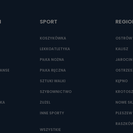
ić pod numerem telefonu 62 735-51-05 lub e-mailowo pod adresem:
t.pl
I
SPORT
REGIO
KOSZYKÓWKA
OSTRÓW 
LEKKOATLETYKA
KALISZ
PIŁKA NOŻNA
JAROCIN
NANSE
PIŁKA RĘCZNA
OSTRZE
SZTUKI WALKI
KĘPNO
SZYBOWNICTWO
KROTOS
WKA
ŻUŻEL
NOWE SK
INNE SPORTY
PLESZEW
RASZKÓ
WSZYSTKIE