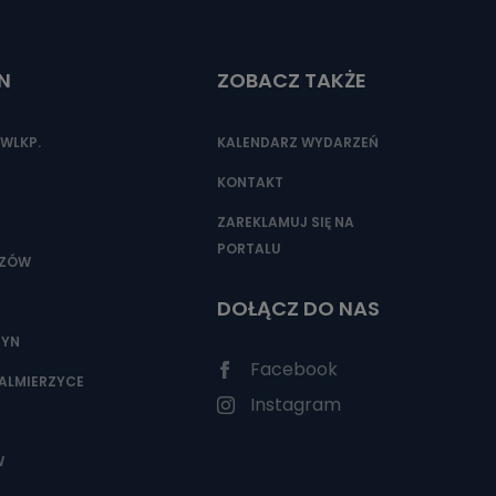
N
ZOBACZ TAKŻE
WLKP.
KALENDARZ WYDARZEŃ
KONTAKT
ZAREKLAMUJ SIĘ NA
PORTALU
SZÓW
DOŁĄCZ DO NAS
ZYN
Facebook
ALMIERZYCE
Instagram
W