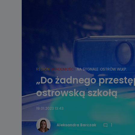
REGION
WIADOMOŚCI
NA SYGNALE
OSTRÓW WLKP.
„Do żadnego przestęp
ostrowską szkołą
19.01.2023 13:43
1
Aleksandra Barczak