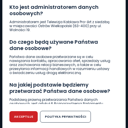
Kto jest administratorem danych
osobowych?
Pobierz logotyp
Administratorem jest Telewizja Kablowa Pro-Art z siedzibą
w miejscowości Ostrów Wielkopolski (63-400) przy ul.
Wolności 19.
LINIA INTERWENCYJNA
Do czego będą używane Państwa
661 997 997
dane osobowe?
Państwa dane osobowe przetwarzane są w celu
REDAKCJA
nawiązania kontaktu, opracowania ofert, sprzedaży usług
oraz zachowania relacji biznesowych, a także w celu
62 735 22 22
redakcja@wlkp24.info
przesyłania informacji handlowych w rozumieniu ustawy
o świadczeniu usług drogą elektroniczną.
DZIAŁ REKLAMY
Na jakiej podstawie będziemy
62 735 01 85
reklama@wlkp24.info
przetwarzać Państwa dane osobowe?
Podstawą prawną przetwarzania Państwa danych
osobowych, jest artykuł 6 Rozporządzenia Parlamentu
WIADOMOŚCI
Europejskiego i Rady (UE) 2016/679 z dnia 27 kwietnia 2016
r. w sprawie ochrony osób fizycznych w związku z
przetwarzaniem danych osobowych w sprawie
AKCEPTUJE
POLITYKA PRYWATNOŚCI
swobodnego przepływu takich danych oraz uchylenia
CIEKAWOSTKI
dyrektywy 95/46/WE (RODO).