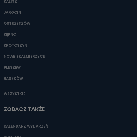
KALISZ
Można to zrobić pod numerem telefonu 62 735-51-05 lub
e-mailowo pod adresem: poczta@tvproart.pl
JAROCIN
OSTRZESZÓW
KĘPNO
KROTOSZYN
NOWE SKALMIERZYCE
PLESZEW
RASZKÓW
WSZYSTKIE
ZOBACZ TAKŻE
KALENDARZ WYDARZEŃ