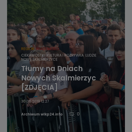
REGION
WIADOMOŚCI
CIEKAWOSTKI
KULTURA I ROZRYWKA
LUDZIE
NOWE SKALMIERZYCE
Tłumy na Dniach
Nowych Skalmierzyc
[ZDJĘCIA]
30.06.2019 12:27
0
Archiwum wlkp24.info