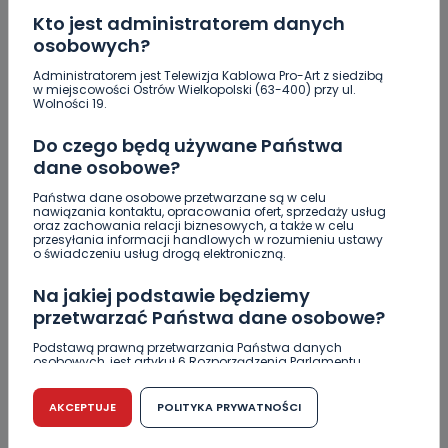
Policja ostrzega: wakacje to raj dla włamywaczy
Kto jest administratorem danych
[WIDEO]
osobowych?
Greg Hancock z wizytą w Ostrowie Wielkopolskim.
Administratorem jest Telewizja Kablowa Pro-Art z siedzibą
Wspiera amerykańskie talenty [WIDEO]
w miejscowości Ostrów Wielkopolski (63-400) przy ul.
Wolności 19.
Masz karaluchy w domu? Sprawdź, jak skutecznie
się ich pozbyć!
Do czego będą używane Państwa
dane osobowe?
Bójka z użyciem noża. Zatrzymano czterech
mężczyzn z Ostrowa
Państwa dane osobowe przetwarzane są w celu
nawiązania kontaktu, opracowania ofert, sprzedaży usług
oraz zachowania relacji biznesowych, a także w celu
przesyłania informacji handlowych w rozumieniu ustawy
o świadczeniu usług drogą elektroniczną.
Na jakiej podstawie będziemy
przetwarzać Państwa dane osobowe?
Skomentuj ten wpis jako pierwszy!
Podstawą prawną przetwarzania Państwa danych
osobowych, jest artykuł 6 Rozporządzenia Parlamentu
DOŁĄCZ DO DYSKUSJI
Europejskiego i Rady (UE) 2016/679 z dnia 27 kwietnia 2016
r. w sprawie ochrony osób fizycznych w związku z
przetwarzaniem danych osobowych w sprawie
AKCEPTUJE
POLITYKA PRYWATNOŚCI
swobodnego przepływu takich danych oraz uchylenia
dyrektywy 95/46/WE (RODO).