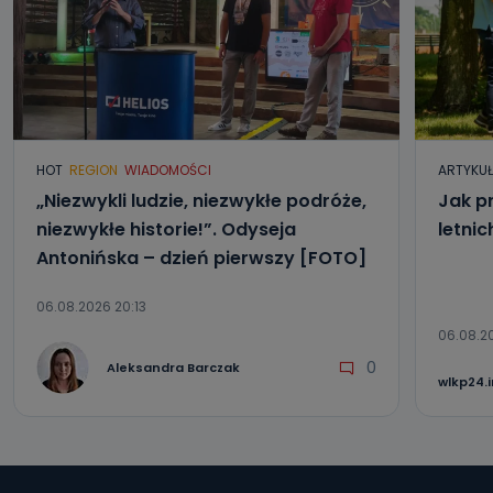
Można to zrobić pod numerem telefonu 62 735-51-05 lub
e-mailowo pod adresem: poczta@tvproart.pl
HOT
REGION
WIADOMOŚCI
ARTYKU
„Niezwykli ludzie, niezwykłe podróże,
Jak p
niezwykłe historie!”. Odyseja
letni
Antonińska – dzień pierwszy [FOTO]
06.08.2026 20:13
06.08.2
0
Aleksandra Barczak
wlkp24.