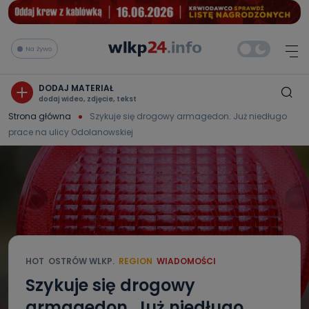
Na żywo
DODAJ MATERIAŁ
dodaj wideo, zdjęcie, tekst
Strona główna
Szykuje się drogowy armagedon. Już niedługo
prace na ulicy Odolanowskiej
HOT
OSTRÓW WLKP.
REGION
WIADOMOŚCI
Szykuje się drogowy
armagedon. Już niedługo