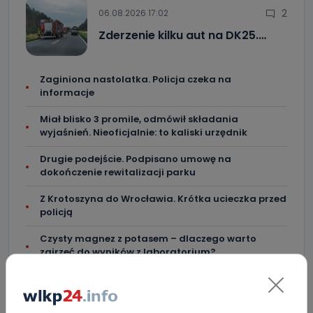
2
06.08.2026 17:02
Zderzenie kilku aut na DK25.…
Zaginiona nastolatka. Policja czeka na
informacje
Miał blisko 3 promile, odmówił składania
wyjaśnień. Nieoficjalnie: to kaliski urzędnik
Drugie podejście. Podpisano umowę na
dokończenie rewitalizacji parku
Z Krotoszyna do Wrocławia. Krótka ucieczka przed
policją
Czysty magnez z potasem – dlaczego warto
zajrzeć do wyników z laboratorium?
Utrudnienia na Ledóchowskiego jeszcze do końca
wakacji