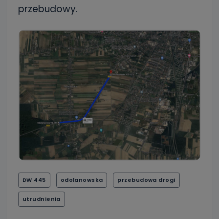
przebudowy.
DW 445
odolanowska
przebudowa drogi
utrudnienia