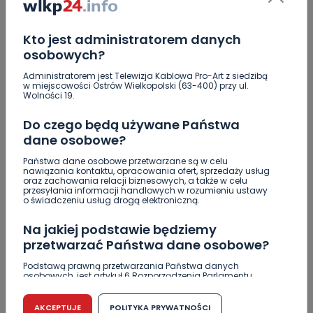
KOMENTARZE (2)
Kto jest administratorem danych
osobowych?
Administratorem jest Telewizja Kablowa Pro-Art z siedzibą
w miejscowości Ostrów Wielkopolski (63-400) przy ul.
Wolności 19.
...
Do czego będą używane Państwa
good news
dane osobowe?
REPLY
Państwa dane osobowe przetwarzane są w celu
nawiązania kontaktu, opracowania ofert, sprzedaży usług
oraz zachowania relacji biznesowych, a także w celu
przesyłania informacji handlowych w rozumieniu ustawy
o świadczeniu usług drogą elektroniczną.
B
Bully
Na jakiej podstawie będziemy
Panie naczelny, prawdopodobnie co?
przetwarzać Państwa dane osobowe?
REPLY
Podstawą prawną przetwarzania Państwa danych
osobowych, jest artykuł 6 Rozporządzenia Parlamentu
Europejskiego i Rady (UE) 2016/679 z dnia 27 kwietnia 2016
r. w sprawie ochrony osób fizycznych w związku z
przetwarzaniem danych osobowych w sprawie
DOŁĄCZ DO DYSKUSJI
AKCEPTUJE
POLITYKA PRYWATNOŚCI