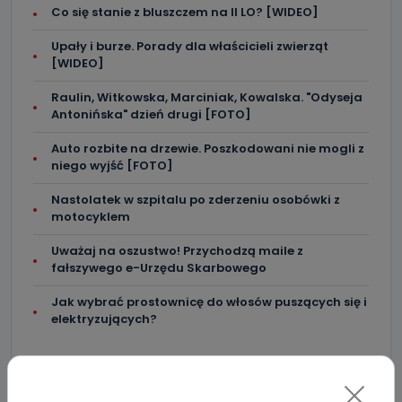
Co się stanie z bluszczem na II LO? [WIDEO]
Upały i burze. Porady dla właścicieli zwierząt
[WIDEO]
Raulin, Witkowska, Marciniak, Kowalska. "Odyseja
Antonińska" dzień drugi [FOTO]
Auto rozbite na drzewie. Poszkodowani nie mogli z
niego wyjść [FOTO]
Nastolatek w szpitalu po zderzeniu osobówki z
motocyklem
Uważaj na oszustwo! Przychodzą maile z
fałszywego e-Urzędu Skarbowego
Jak wybrać prostownicę do włosów puszących się i
elektryzujących?