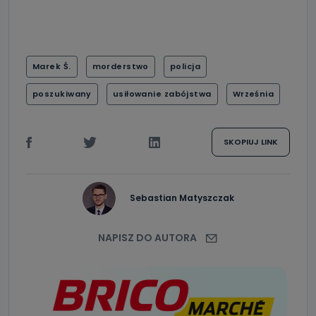
Marek Ś.
morderstwo
policja
poszukiwany
usiłowanie zabójstwa
Września
SKOPIUJ LINK
Sebastian Matyszczak
NAPISZ DO AUTORA