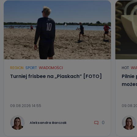
danych osobowych?
Można to zrobić pod numerem telefonu 62 735-51-05 lub
e-mailowo pod adresem: poczta@tvproart.pl
REGION
SPORT
WIADOMOŚCI
HOT
WI
Turniej frisbee na „Piaskach” [FOTO]
Pilnie
możes
09.08.2026 14:55
09.08.20
0
Aleksandra Barczak