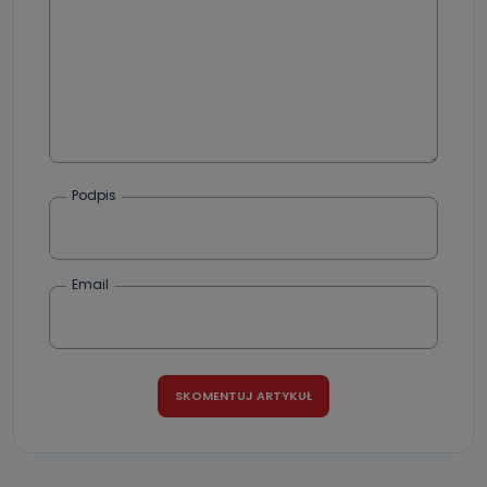
zostały przekazane w Państwa imieniu) lub dane osobowe,
które zostały zebrane ze źródeł publicznie dostępnych, w
szczególności: imię i nazwisko, adres e-mail, telefon
kontaktowy, adres korespondencyjny. Odbiorcą Pastwa
danych osobowych są pracownicy i współpracownicy
oraz partnerzy wspomagający administratora w jego
biznesowej działalności.
Jak skontaktować się z inspektorem
danych osobowych?
Podpis
Można to zrobić pod numerem telefonu 62 735-51-05 lub
e-mailowo pod adresem: poczta@tvproart.pl
Email