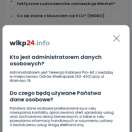
faktycznie cudzoziemców zamieszkuje Mikstat?
Co się stanie z bluszczem na II LO? [WIDEO]
Upały i burze. Porady dla właścicieli zwierząt
[WIDEO]
Raulin, Witkowska, Marciniak, Kowalska. "Odyseja
Antonińska" dzień drugi [FOTO]
Kto jest administratorem danych
Auto rozbite na drzewie. Poszkodowani nie mogli z
osobowych?
niego wyjść [FOTO]
Administratorem jest Telewizja Kablowa Pro-Art z siedzibą
w miejscowości Ostrów Wielkopolski (63-400) przy ul.
Nastolatek w szpitalu po zderzeniu osobówki z
Wolności 19.
motocyklem
Do czego będą używane Państwa
dane osobowe?
Państwa dane osobowe przetwarzane są w celu
nawiązania kontaktu, opracowania ofert, sprzedaży usług
oraz zachowania relacji biznesowych, a także w celu
przesyłania informacji handlowych w rozumieniu ustawy
o świadczeniu usług drogą elektroniczną.
KOMENTARZE (4)