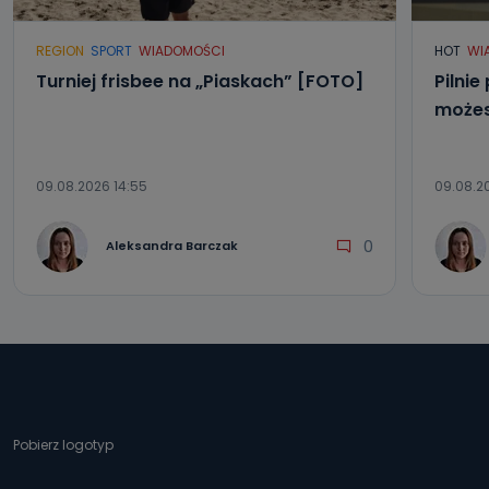
REGION
SPORT
WIADOMOŚCI
HOT
WI
Turniej frisbee na „Piaskach” [FOTO]
Pilnie
możes
09.08.2026 14:55
09.08.20
0
Aleksandra Barczak
Pobierz logotyp