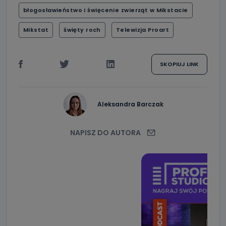
błogosławieństwo i święcenie zwierząt w Mikstacie
Mikstat
święty roch
Telewizja Proart
SKOPIUJ LINK
Aleksandra Barczak
NAPISZ DO AUTORA