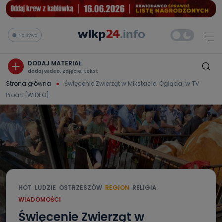
Na żywo
DODAJ MATERIAŁ
dodaj wideo, zdjęcie, tekst
Strona główna
Święcenie Zwierząt w Mikstacie. Oglądaj w TV
Proart [WIDEO]
HOT
LUDZIE
OSTRZESZÓW
REGION
RELIGIA
WIADOMOŚCI
Święcenie Zwierząt w