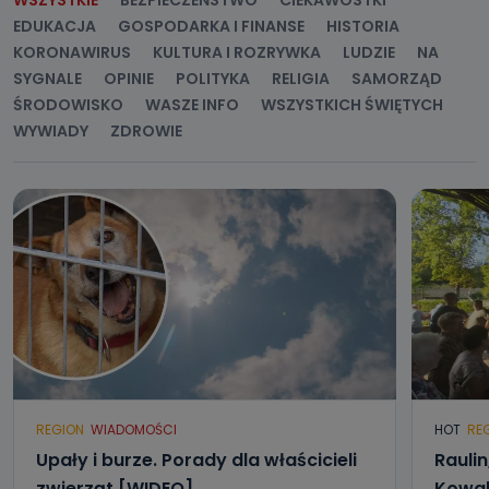
WSZYSTKIE
BEZPIECZEŃSTWO
CIEKAWOSTKI
danych osobowych są pracownicy i współpracownicy
EDUKACJA
GOSPODARKA I FINANSE
HISTORIA
oraz partnerzy wspomagający administratora w jego
biznesowej działalności.
KORONAWIRUS
KULTURA I ROZRYWKA
LUDZIE
NA
SYGNALE
OPINIE
POLITYKA
RELIGIA
SAMORZĄD
Jak skontaktować się z inspektorem
ŚRODOWISKO
WASZE INFO
WSZYSTKICH ŚWIĘTYCH
danych osobowych?
WYWIADY
ZDROWIE
Można to zrobić pod numerem telefonu 62 735-51-05 lub
e-mailowo pod adresem: poczta@tvproart.pl
REGION
WIADOMOŚCI
HOT
RE
Upały i burze. Porady dla właścicieli
Raulin
zwierząt [WIDEO]
Kowal