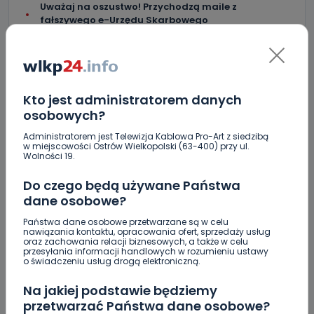
Uważaj na oszustwo! Przychodzą maile z
fałszywego e-Urzędu Skarbowego
Jak wybrać prostownicę do włosów puszących się i
elektryzujących?
Jakość wody wróciła (prawie) do normy. Jest
Kto jest administratorem danych
komunikat sanepidu
osobowych?
Zatrzymany w Sośniach. Za połamane tablice
Administratorem jest Telewizja Kablowa Pro-Art z siedzibą
w miejscowości Ostrów Wielkopolski (63-400) przy ul.
Nowe ustalenia w sprawie OZC. Kto spełnił warunki
Wolności 19.
przetargu, a kto próbował wrócić do gry?
Do czego będą używane Państwa
Czy aquapark w Ostrowie powinien powstać?
dane osobowe?
Rozpoczęły się konsultacje
Państwa dane osobowe przetwarzane są w celu
nawiązania kontaktu, opracowania ofert, sprzedaży usług
"Łącznik" w remoncie. Urząd miejski będzie
oraz zachowania relacji biznesowych, a także w celu
większy?
przesyłania informacji handlowych w rozumieniu ustawy
o świadczeniu usług drogą elektroniczną.
Ile jest klimy w szpitalu? Sprawdzamy w regionie
Na jakiej podstawie będziemy
przetwarzać Państwa dane osobowe?
Więcej pieniędzy dla OSP w gminie Ostrów.